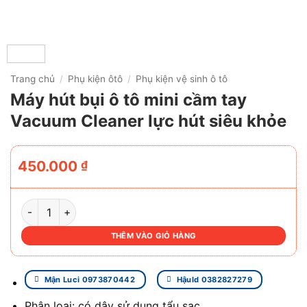
Trang chủ
/
Phụ kiện ôtô
/
Phụ kiện vệ sinh ô tô
Máy hút bụi ô tô mini cầm tay
Vacuum Cleaner lực hút siêu khỏe
450.000
₫
MÁY HÚT BỤI Ô TÔ MINI CẦM TAY VACUUM CLEANER LỰC
THÊM VÀO GIỎ HÀNG
Mận Luci 0973870442
Hậuld 0382827279
Phân loại: có dây sử dụng tẩu sạc