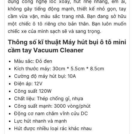
dụng công nghệ lốc xoáy, hút nhẹ nhàng, êm ái,
không gây tiếng động mạnh, thiết kế nhỏ gọn, tay
cầm vừa vặn, màu sắc trang nhã. Bạn đang sở hữu
một chiếc ô tô riêng cho bản thân. Bạn luôn muốn
chiếc xe của mình sạch sẽ và sang trọng.
Thông số kĩ thuật Máy hút bụi ô tô mini
cầm tay Vacuum Cleaner
Màu sắc: Đỏ đen
Kích thước máy: 30cm * 5.5cm * 8.5cm
Cường độ máy hút bụi: 10A
Điện áp: 12V
Công suất 120W
Chất liệu: Thép chống gỉ, nhựa
Công suất mạnh: 3000 vòng/phút
Động cơ nam châm vĩnh cửu DC
Lực hút nhanh và mạnh
Hút được nhiều loại rác khác nhau