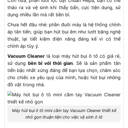
Còn nữa, phần lưới lọc đạt chuẩn Hepa, bạn có thể
tháo ra và vệ sinh khi thấy bẩn, cực tiện dụng, sử
dụng nhiều lần mà rất bền bỉ.
Chưa hết đâu nhé: phần đuôi máy là hệ thống chỉnh
áp tân tiến, giúp bạn hút bụi êm như lướt băng nghệ
thuật, lại tiết kiệm điện năng đáng kể vì có thể
chỉnh áp tùy ý.
Vacuum Cleaner
là loại máy hút bụi ô tô có giá rẻ,
sử dụng
bền bỉ với thời gian
. Sẽ là sản phẩm tân
tiến bậc nhất xứng đáng để bạn lựa chọn, chăm sóc
cho chiếc xe yêu quý của mình, hoặc hút bụi những
đồ vật trong nhà.
Máy hút bụi ô tô mini cầm tay Vacuum Cleaner thiết kế
nhỏ gọn thuận tiện cho việc vệ sinh ô tô