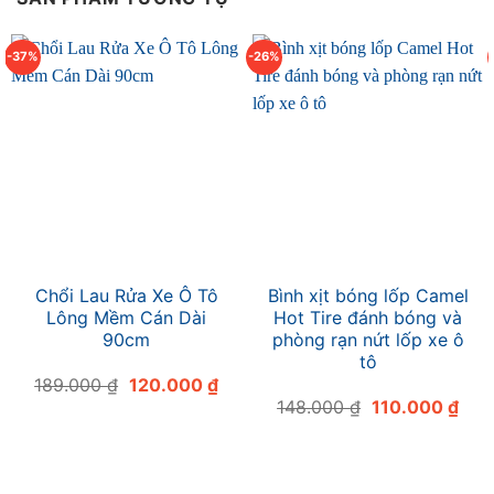
-37%
-26%
Chổi Lau Rửa Xe Ô Tô
Bình xịt bóng lốp Camel
Lông Mềm Cán Dài
Hot Tire đánh bóng và
90cm
phòng rạn nứt lốp xe ô
tô
Giá
Giá
189.000
₫
120.000
₫
gốc
hiện
Giá
Giá
148.000
₫
110.000
₫
là:
tại
gốc
hiện
189.000 ₫.
là:
là:
tại
120.000 ₫.
148.000 ₫.
là:
110.