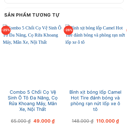
SẢN PHẨM TƯƠNG TỰ
-25%
-26%
Combo 5 Chổi Cọ Vệ
Bình xịt bóng lốp Camel
Sinh Ô Tô Đa Năng, Cọ
Hot Tire đánh bóng và
Rửa Khoang Máy, Mân
phòng rạn nứt lốp xe ô
Xe, Nội Thất
tô
Giá
Giá
Giá
Giá
65.000
₫
49.000
₫
148.000
₫
110.000
₫
gốc
hiện
gốc
hiện