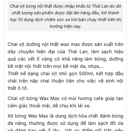
Chai xịt bóng nội thất được nhập khẩu từ Thái Lan do đó
chất lượng sản phẩm được đặt lên hàng đầu, trở thành
top 10 dung dịch chăm sóc xe hơi bán chạy nhất trên thị
trường hiện nay.
Chai xịt dưỡng nội thất wax max được sản xuất trên
dây chuyền hiện đại của Thái Lan, làm sạch hiệu
quả các vết ố vàng có khả năng làm bóng, dưỡng
bề mặt nội thất trên mọi bề mặt da, nhựa,…
Thiết kế dạng chai xịt nhỏ gọn 500ml, kết hợp đầu
chải trên nắp chai thuận tiện cho việc vệ sinh nội
thất ô tô.
Chai xịt bóng Wax Max có mùi hương cafe giúp tạo
cảm giác thoải mái, dễ chịu khi lái xe.
Xịt bóng Wax Max là dung dịch hóa chất đánh bóng
đa năng, thường được sử dụng để làm sạch đồ da
và đánh bay vết ố lâu . Với ưu điểm nổi bật: siêu