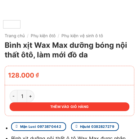
Trang chủ
/
Phụ kiện ôtô
/
Phụ kiện vệ sinh ô tô
Bình xịt Wax Max dưỡng bóng nội
thất ôtô, làm mới đồ da
128.000
₫
BÌNH XỊT WAX MAX DƯỠNG BÓNG NỘI THẤT ÔTÔ, LÀM MỚ
THÊM VÀO GIỎ HÀNG
Mận Luci 0973870442
Hậuld 0382827279
Bình xịt dưỡng nội thất ô tô Wax Max được nhập