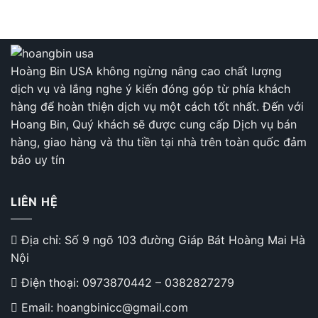
là:
tại
là:
tại
65.000 ₫.
là:
148.000 ₫.
là:
49.000 ₫.
110.
Hoàng Bin USA không ngừng nâng cao chất lượng
dịch vụ và lắng nghe ý kiến đóng góp từ phía khách
hàng để hoàn thiện dịch vụ một cách tốt nhất. Đến với
Hoang Bin, Quý khách sẽ được cung cấp Dịch vụ bán
hàng, giao hàng và thu tiền tại nhà trên toàn quốc đảm
bảo uy tín
LIÊN HỆ
Địa chỉ: Số 9 ngõ 103 đường Giáp Bát Hoàng Mai Hà
Nội
Điện thoại:
0973870442
–
0382827279
Email: hoangbinicc@gmail.com