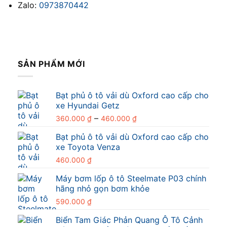
Zalo:
0973870442
SẢN PHẨM MỚI
Bạt phủ ô tô vải dù Oxford cao cấp cho
xe Hyundai Getz
Khoảng
–
360.000
₫
460.000
₫
giá:
Bạt phủ ô tô vải dù Oxford cao cấp cho
từ
xe Toyota Venza
360.000 ₫
đến
460.000
₫
460.000 ₫
Máy bơm lốp ô tô Steelmate P03 chính
hãng nhỏ gọn bơm khỏe
590.000
₫
Biển Tam Giác Phản Quang Ô Tô Cảnh