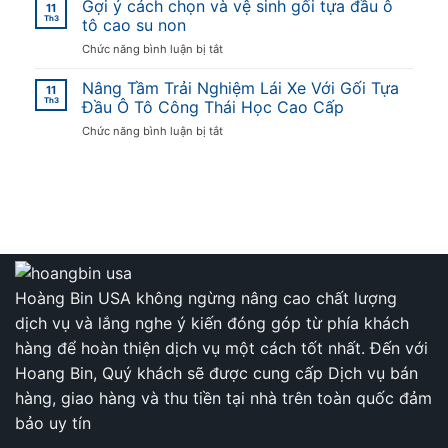
Gợi ý cách chọn và vệ sinh gối tựa đầu ô
Trong
11
để
Th3
Bát
tô cao su non
món
Bánh
ở
Chức năng bình luận bị tắt
Thịt
Ngào
Gợi
giả
Thấm
ý
Nâng Tầm Trải Nghiệm Lái Xe Với Gối Tựa
cầy
Đượm
11
cách
Th3
“bùng
Đầu Ô Tô Công Thái Học Cao Cấp
Mật
chọn
nổ”
Mía
ở
Chức năng bình luận bị tắt
và
hương
Nâng
vệ
vị
Tầm
sinh
Trải
gối
Nghiệm
tựa
Lái
đầu
Xe
ô
Với
tô
Gối
cao
Tựa
su
Hoàng Bin USA không ngừng nâng cao chất lượng
Đầu
non
Ô
dịch vụ và lắng nghe ý kiến đóng góp từ phía khách
Tô
hàng để hoàn thiện dịch vụ một cách tốt nhất. Đến với
Công
Thái
Hoang Bin, Quý khách sẽ được cung cấp Dịch vụ bán
Học
hàng, giao hàng và thu tiền tại nhà trên toàn quốc đảm
Cao
Cấp
bảo uy tín