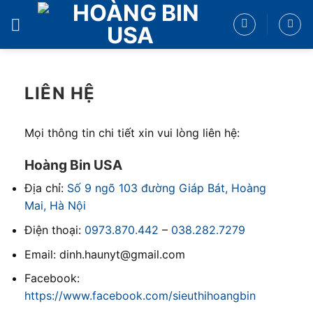
Bỏ
qua
nội
dung
LIÊN HỆ
Mọi thông tin chi tiết xin vui lòng liên hệ:
Hoàng Bin USA
Địa chỉ:
Số 9 ngõ 103 đường Giáp Bát, Hoàng
Mai, Hà Nội
Điện thoại:
0973.870.442
–
038.282.7279
Email: dinh.haunyt@gmail.com
Facebook:
https://www.facebook.com/sieuthihoangbin