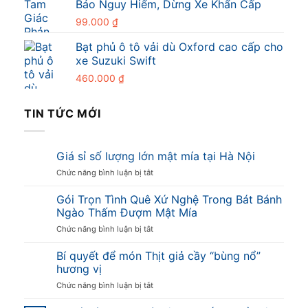
Báo Nguy Hiểm, Dừng Xe Khẩn Cấp
99.000
₫
Bạt phủ ô tô vải dù Oxford cao cấp cho
xe Suzuki Swift
460.000
₫
TIN TỨC MỚI
Giá sỉ số lượng lớn mật mía tại Hà Nội
ở
Chức năng bình luận bị tắt
Giá
sỉ
Gói Trọn Tình Quê Xứ Nghệ Trong Bát Bánh
số
Ngào Thấm Đượm Mật Mía
lượng
ở
Chức năng bình luận bị tắt
lớn
Gói
mật
Trọn
Bí quyết để món Thịt giả cầy “bùng nổ”
mía
Tình
tại
hương vị
Quê
Hà
ở
Chức năng bình luận bị tắt
Xứ
Nội
Bí
Nghệ
quyết