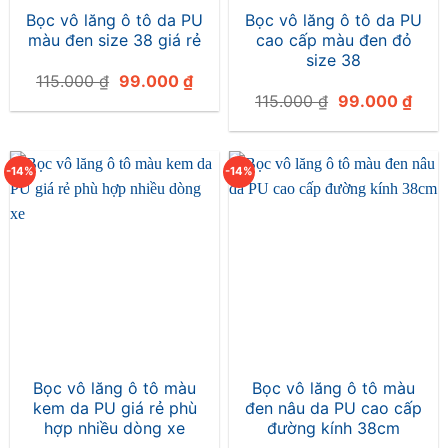
Bọc vô lăng ô tô da PU
Bọc vô lăng ô tô da PU
màu đen size 38 giá rẻ
cao cấp màu đen đỏ
size 38
Giá
Giá
115.000
₫
99.000
₫
gốc
hiện
Giá
Giá
115.000
₫
99.000
₫
là:
tại
gốc
hiện
115.000 ₫.
là:
là:
tại
99.000 ₫.
115.000 ₫.
là:
99.0
-14%
-14%
Bọc vô lăng ô tô màu
Bọc vô lăng ô tô màu
kem da PU giá rẻ phù
đen nâu da PU cao cấp
hợp nhiều dòng xe
đường kính 38cm