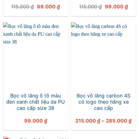
Giá
Giá
Giá
Giá
115.000
₫
99.000
₫
115.000
₫
99.000
₫
gốc
hiện
gốc
hiện
là:
tại
là:
tại
115.000 ₫.
là:
115.000 ₫.
là:
99.000 ₫.
99.0
Bọc vô lăng ô tô màu
Bọc vô lăng carbon 4S
đen xanh chất liệu da PU
có logo theo hãng xe
cao cấp size 38
cao cấp
Kh
99.000
₫
215.000
₫
–
285.000
₫
giá
từ
21