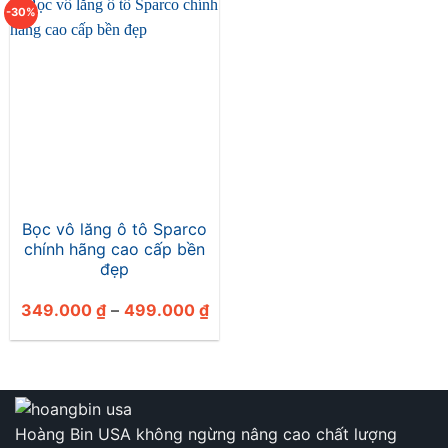
đế
-30%
28
Bọc vô lăng ô tô Sparco
chính hãng cao cấp bền
đẹp
Khoảng
349.000
₫
–
499.000
₫
giá:
từ
349.000 ₫
đến
499.000 ₫
Hoàng Bin USA không ngừng nâng cao chất lượng