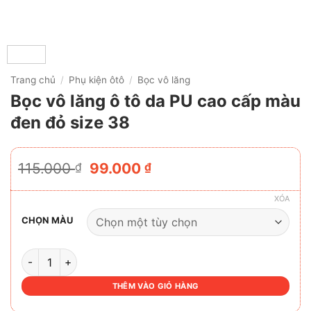
Trang chủ
/
Phụ kiện ôtô
/
Bọc vô lăng
Bọc vô lăng ô tô da PU cao cấp màu
đen đỏ size 38
Giá
Giá
115.000
99.000
₫
₫
gốc
hiện
là:
tại
XÓA
115.000 ₫.
là:
CHỌN MÀU
99.000 ₫.
BỌC VÔ LĂNG Ô TÔ DA PU CAO CẤP MÀU ĐEN ĐỎ SIZE 38
THÊM VÀO GIỎ HÀNG