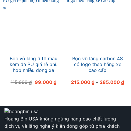
Bọc vô lăng ô tô màu
Bọc vô lăng carbon 4S
kem da PU giá rẻ phù
có logo theo hãng xe
hợp nhiều dòng xe
cao cấp
Giá
Giá
Kh
115.000
₫
99.000
₫
215.000
₫
–
285.000
₫
gốc
hiện
giá
là:
tại
từ
115.000 ₫.
là:
21
99.000 ₫.
đế
28
Hoàng Bin USA không ngừng nâng cao chất lượng
dịch vụ và lắng nghe ý kiến đóng góp từ phía khách