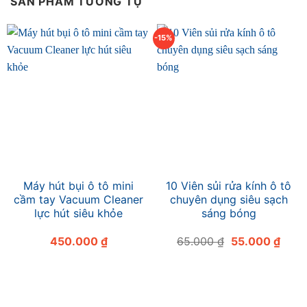
SẢN PHẨM TƯƠNG TỰ
-15%
Máy hút bụi ô tô mini
10 Viên sủi rửa kính ô tô
cầm tay Vacuum Cleaner
chuyên dụng siêu sạch
lực hút siêu khỏe
sáng bóng
Giá
Giá
450.000
₫
65.000
₫
55.000
₫
gốc
hiện
là:
tại
65.000 ₫.
là:
55.0