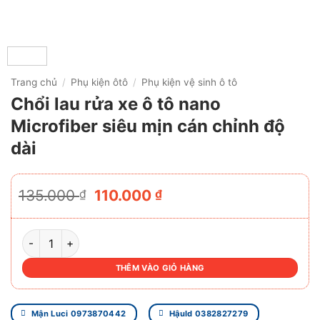
Trang chủ
/
Phụ kiện ôtô
/
Phụ kiện vệ sinh ô tô
Chổi lau rửa xe ô tô nano
Microfiber siêu mịn cán chỉnh độ
dài
Giá
Giá
135.000
110.000
₫
₫
gốc
hiện
là:
tại
135.000 ₫.
là:
CHỔI LAU RỬA XE Ô TÔ NANO MICROFIBER SIÊU MỊN CÁN 
110.000 ₫.
THÊM VÀO GIỎ HÀNG
Mận Luci 0973870442
Hậuld 0382827279