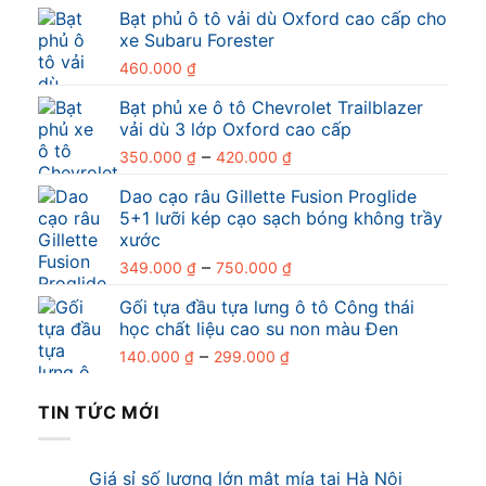
Bạt phủ ô tô vải dù Oxford cao cấp cho
xe Subaru Forester
460.000
₫
Bạt phủ xe ô tô Chevrolet Trailblazer
vải dù 3 lớp Oxford cao cấp
Khoảng
–
350.000
₫
420.000
₫
giá:
Dao cạo râu Gillette Fusion Proglide
từ
5+1 lưỡi kép cạo sạch bóng không trầy
350.000 ₫
xước
đến
Khoảng
–
349.000
₫
750.000
₫
420.000 ₫
giá:
Gối tựa đầu tựa lưng ô tô Công thái
từ
học chất liệu cao su non màu Đen
349.000 ₫
Khoảng
–
đến
140.000
₫
299.000
₫
giá:
750.000 ₫
từ
TIN TỨC MỚI
140.000 ₫
đến
299.000 ₫
Giá sỉ số lượng lớn mật mía tại Hà Nội