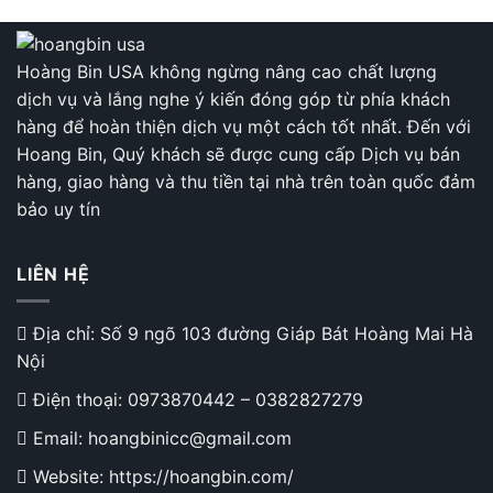
ô
Với
tô
Gối
cao
Tựa
su
Hoàng Bin USA không ngừng nâng cao chất lượng
Đầu
non
Ô
dịch vụ và lắng nghe ý kiến đóng góp từ phía khách
Tô
hàng để hoàn thiện dịch vụ một cách tốt nhất. Đến với
Công
Thái
Hoang Bin, Quý khách sẽ được cung cấp Dịch vụ bán
Học
hàng, giao hàng và thu tiền tại nhà trên toàn quốc đảm
Cao
Cấp
bảo uy tín
LIÊN HỆ
Địa chỉ: Số 9 ngõ 103 đường Giáp Bát Hoàng Mai Hà
Nội
Điện thoại:
0973870442
–
0382827279
Email: hoangbinicc@gmail.com
Website: https://hoangbin.com/