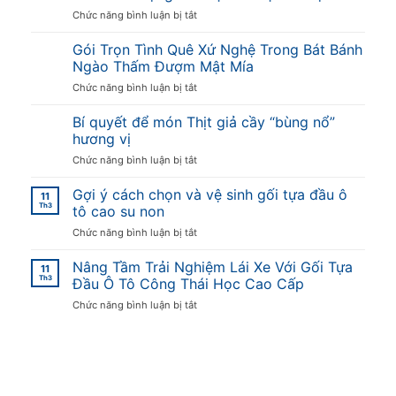
ở
Chức năng bình luận bị tắt
Giá
sỉ
Gói Trọn Tình Quê Xứ Nghệ Trong Bát Bánh
số
Ngào Thấm Đượm Mật Mía
lượng
ở
Chức năng bình luận bị tắt
lớn
Gói
mật
Trọn
Bí quyết để món Thịt giả cầy “bùng nổ”
mía
Tình
tại
hương vị
Quê
Hà
ở
Chức năng bình luận bị tắt
Xứ
Nội
Bí
Nghệ
quyết
Gợi ý cách chọn và vệ sinh gối tựa đầu ô
Trong
11
để
Th3
Bát
tô cao su non
món
Bánh
ở
Chức năng bình luận bị tắt
Thịt
Ngào
Gợi
giả
Thấm
ý
Nâng Tầm Trải Nghiệm Lái Xe Với Gối Tựa
cầy
Đượm
11
cách
Th3
“bùng
Đầu Ô Tô Công Thái Học Cao Cấp
Mật
chọn
nổ”
Mía
ở
Chức năng bình luận bị tắt
và
hương
Nâng
vệ
vị
Tầm
sinh
Trải
gối
Nghiệm
tựa
Lái
đầu
Xe