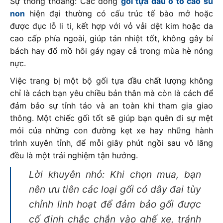
Sự thông thoáng: Các dòng
gối tựa đầu ô tô cao su
non
hiện đại thường có cấu trúc tế bào mở hoặc
được đục lỗ li ti, kết hợp với vỏ vải dệt kim hoặc da
cao cấp phía ngoài, giúp tản nhiệt tốt, không gây bí
bách hay đổ mồ hôi gáy ngay cả trong mùa hè nóng
nực.
Việc trang bị một bộ gối tựa đầu chất lượng không
chỉ là cách bạn yêu chiều bản thân mà còn là cách để
đảm bảo sự tỉnh táo và an toàn khi tham gia giao
thông. Một chiếc gối tốt sẽ giúp bạn quên đi sự mệt
mỏi của những con đường kẹt xe hay những hành
trình xuyên tỉnh, để mỗi giây phút ngồi sau vô lăng
đều là một trải nghiệm tận hưởng.
Lời khuyên nhỏ: Khi chọn mua, bạn
nên ưu tiên các loại gối có dây đai tùy
chỉnh linh hoạt để đảm bảo gối được
cố định chắc chắn vào ghế xe, tránh