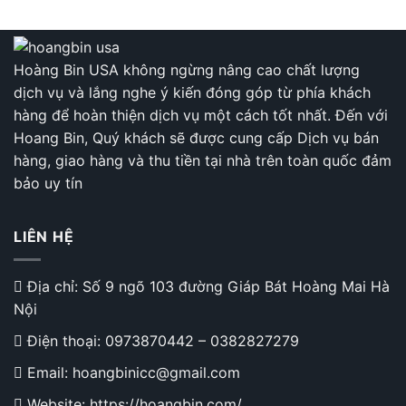
Lái
đầu
Xe
ô
Với
tô
Gối
cao
Tựa
Hoàng Bin USA không ngừng nâng cao chất lượng
su
Đầu
non
dịch vụ và lắng nghe ý kiến đóng góp từ phía khách
Ô
Tô
hàng để hoàn thiện dịch vụ một cách tốt nhất. Đến với
Công
Hoang Bin, Quý khách sẽ được cung cấp Dịch vụ bán
Thái
Học
hàng, giao hàng và thu tiền tại nhà trên toàn quốc đảm
Cao
bảo uy tín
Cấp
LIÊN HỆ
Địa chỉ: Số 9 ngõ 103 đường Giáp Bát Hoàng Mai Hà
Nội
Điện thoại:
0973870442
–
0382827279
Email: hoangbinicc@gmail.com
Website: https://hoangbin.com/