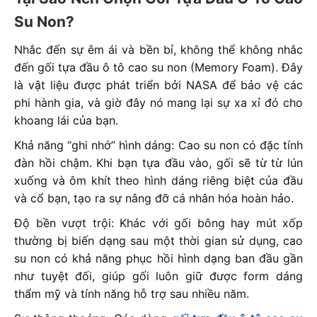
Su Non?
Nhắc đến sự êm ái và bền bỉ, không thể không nhắc
đến gối tựa đầu ô tô cao su non (Memory Foam). Đây
là vật liệu được phát triển bởi NASA để bảo vệ các
phi hành gia, và giờ đây nó mang lại sự xa xỉ đó cho
khoang lái của bạn.
Khả năng “ghi nhớ” hình dáng: Cao su non có đặc tính
đàn hồi chậm. Khi bạn tựa đầu vào, gối sẽ từ từ lún
xuống và ôm khít theo hình dáng riêng biệt của đầu
và cổ bạn, tạo ra sự nâng đỡ cá nhân hóa hoàn hảo.
Độ bền vượt trội: Khác với gối bông hay mút xốp
thường bị biến dạng sau một thời gian sử dụng, cao
su non có khả năng phục hồi hình dạng ban đầu gần
như tuyệt đối, giúp gối luôn giữ được form dáng
thẩm mỹ và tính năng hỗ trợ sau nhiều năm.