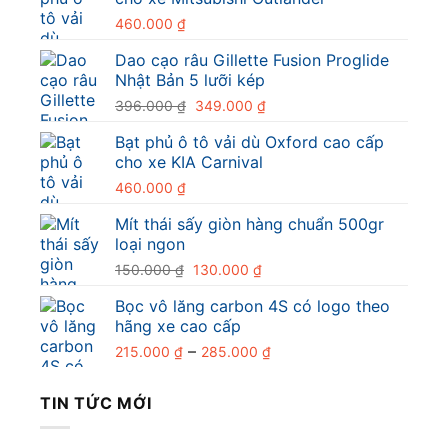
460.000
₫
Dao cạo râu Gillette Fusion Proglide
Nhật Bản 5 lưỡi kép
Giá
Giá
396.000
₫
349.000
₫
gốc
hiện
Bạt phủ ô tô vải dù Oxford cao cấp
là:
tại
cho xe KIA Carnival
396.000 ₫.
là:
349.000 ₫.
460.000
₫
Mít thái sấy giòn hàng chuẩn 500gr
loại ngon
Giá
Giá
150.000
₫
130.000
₫
gốc
hiện
Bọc vô lăng carbon 4S có logo theo
là:
tại
hãng xe cao cấp
150.000 ₫.
là:
Khoảng
–
130.000 ₫.
215.000
₫
285.000
₫
giá:
từ
TIN TỨC MỚI
215.000 ₫
đến