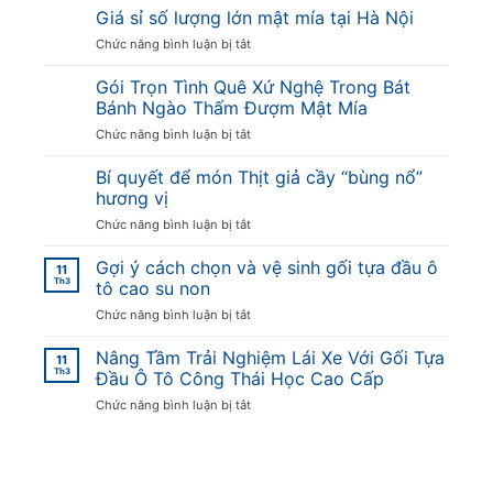
285.000 ₫
Giá sỉ số lượng lớn mật mía tại Hà Nội
ở
Chức năng bình luận bị tắt
Giá
sỉ
Gói Trọn Tình Quê Xứ Nghệ Trong Bát
số
Bánh Ngào Thấm Đượm Mật Mía
lượng
ở
Chức năng bình luận bị tắt
lớn
Gói
mật
Trọn
Bí quyết để món Thịt giả cầy “bùng nổ”
mía
Tình
tại
hương vị
Quê
Hà
ở
Chức năng bình luận bị tắt
Xứ
Nội
Bí
Nghệ
quyết
Gợi ý cách chọn và vệ sinh gối tựa đầu ô
Trong
11
để
Th3
Bát
tô cao su non
món
Bánh
ở
Chức năng bình luận bị tắt
Thịt
Ngào
Gợi
giả
Thấm
ý
Nâng Tầm Trải Nghiệm Lái Xe Với Gối Tựa
cầy
Đượm
11
cách
Th3
“bùng
Đầu Ô Tô Công Thái Học Cao Cấp
Mật
chọn
nổ”
Mía
ở
Chức năng bình luận bị tắt
và
hương
Nâng
vệ
vị
Tầm
sinh
Trải
gối
Nghiệm
tựa