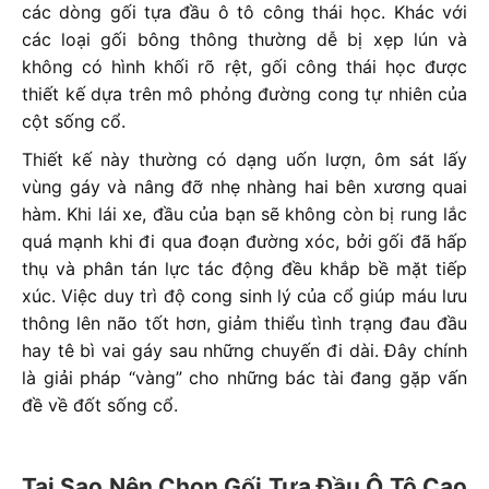
các dòng gối tựa đầu ô tô công thái học. Khác với
các loại gối bông thông thường dễ bị xẹp lún và
không có hình khối rõ rệt, gối công thái học được
thiết kế dựa trên mô phỏng đường cong tự nhiên của
cột sống cổ.
Thiết kế này thường có dạng uốn lượn, ôm sát lấy
vùng gáy và nâng đỡ nhẹ nhàng hai bên xương quai
hàm. Khi lái xe, đầu của bạn sẽ không còn bị rung lắc
quá mạnh khi đi qua đoạn đường xóc, bởi gối đã hấp
thụ và phân tán lực tác động đều khắp bề mặt tiếp
xúc. Việc duy trì độ cong sinh lý của cổ giúp máu lưu
thông lên não tốt hơn, giảm thiểu tình trạng đau đầu
hay tê bì vai gáy sau những chuyến đi dài. Đây chính
là giải pháp “vàng” cho những bác tài đang gặp vấn
đề về đốt sống cổ.
Tại Sao Nên Chọn Gối Tựa Đầu Ô Tô Cao