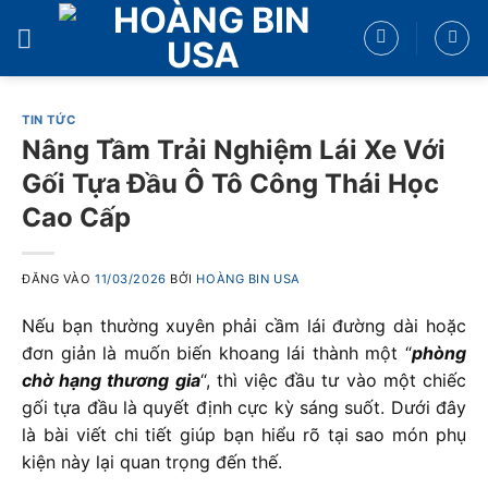
Bỏ
qua
nội
dung
TIN TỨC
Nâng Tầm Trải Nghiệm Lái Xe Với
Gối Tựa Đầu Ô Tô Công Thái Học
Cao Cấp
ĐĂNG VÀO
11/03/2026
BỞI
HOÀNG BIN USA
Nếu bạn thường xuyên phải cầm lái đường dài hoặc
đơn giản là muốn biến khoang lái thành một “
phòng
chờ hạng thương gia
“, thì việc đầu tư vào một chiếc
gối tựa đầu là quyết định cực kỳ sáng suốt. Dưới đây
là bài viết chi tiết giúp bạn hiểu rõ tại sao món phụ
kiện này lại quan trọng đến thế.