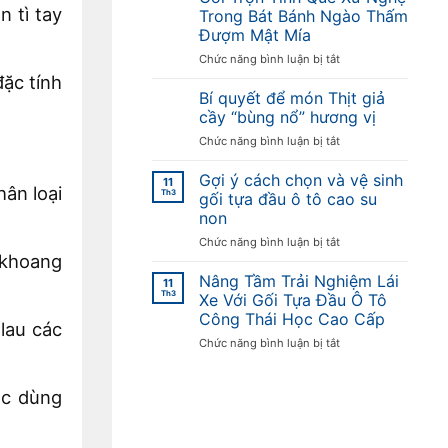
số
 tì tay
Trong Bát Bánh Ngào Thấm
lượng
Đượm Mật Mía
lớn
ở
Chức năng bình luận bị tắt
mật
Gói
mía
đặc tính
Trọn
tại
Bí quyết để món Thịt giả
Tình
Hà
cầy “bùng nổ” hương vị
Quê
Nội
ở
Chức năng bình luận bị tắt
Xứ
Bí
Nghệ
quyết
Gợi ý cách chọn và vệ sinh
Trong
11
ân loại
để
Th3
Bát
gối tựa đầu ô tô cao su
món
Bánh
non
Thịt
Ngào
ở
Chức năng bình luận bị tắt
giả
Thấm
 khoang
Gợi
cầy
Đượm
ý
“bùng
Nâng Tầm Trải Nghiệm Lái
Mật
11
cách
nổ”
Th3
Mía
Xe Với Gối Tựa Đầu Ô Tô
chọn
hương
Công Thái Học Cao Cấp
lau các
và
vị
ở
Chức năng bình luận bị tắt
vệ
Nâng
sinh
Tầm
gối
ặc dùng
Trải
tựa
Nghiệm
đầu
Lái
ô
Xe
tô