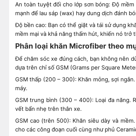
An toàn tuyệt đối cho lớp sơn bóng: Độ mềm 
mạnh để lau sáp (wax) hay dung dịch đánh bó
Độ bền cao: Bạn có thể giặt và tái sử dụng khă
mềm mại và khả năng thấm hút, khiến nó trở t
Phân loại khăn Microfiber theo m
Để chăm sóc xe đúng cách, bạn không nên dù
dựa trên chỉ số GSM (Grams per Square Meter 
GSM thấp (200 – 300): Khăn mỏng, sợi ngắn. 
máy.
GSM trung bình (300 – 400): Loại đa năng. Rấ
vết bẩn nhẹ trên thân xe.
GSM cao (trên 500): Khăn siêu dày và mềm. 
cho các công đoạn cuối cùng như phủ Ceramic