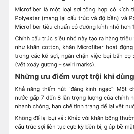
Microfiber là một loại sợi tổng hợp có kích 
Polyester (mang lại cấu trúc và độ bền) và 
Microfiber tiêu chuẩn có đường kính nhỏ hơn 1
Chính cấu trúc siêu nhỏ này tạo ra hàng triệu
như khăn cotton, khăn Microfiber hoạt động
trong các kẽ sợi, ngăn chặn việc bụi bẩn cọ 
(vết xoáy gương – swirl marks).
Những ưu điểm vượt trội khi dùng
Khả năng thấm hút “đáng kinh ngạc”: Một ch
nước gấp 7 đến 8 lần trọng lượng của chính nó
nhanh chóng, hạn chế tình trạng để lại vệt nư
Không để lại bụi vải: Khác với khăn bông thườn
cấu trúc sợi liên tục cực kỳ bền bỉ, giúp bề mặ