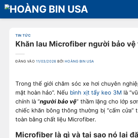
Bỏ
qua
nội
dung
TIN TỨC
Khăn lau Microfiber người bảo vệ
ĐĂNG VÀO
11/03/2026
BỞI
HOÀNG BIN USA
Trong thế giới chăm sóc xe hơi chuyên nghiệp
mặt hoàn hảo”. Nếu
bình xịt tẩy keo 3M
là “vũ
chính là “
người bảo vệ
” thầm lặng cho lớp s
chiếc khăn bông thông thường bị “cấm cửa” 
toàn bằng chất liệu Microfiber.
Microfiber là gì và tại sao nó lại đ