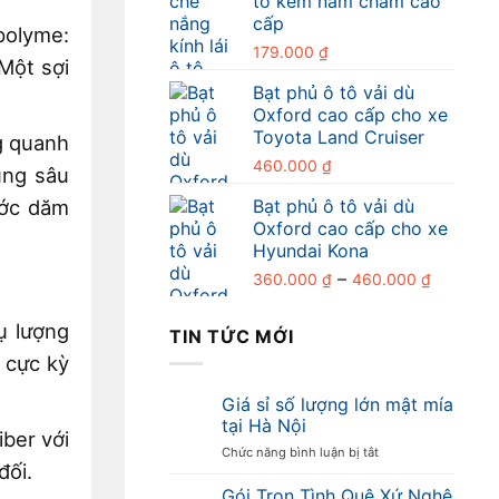
tô kèm nam châm cao
cấp
polyme:
179.000
₫
Một sợi
Bạt phủ ô tô vải dù
Oxford cao cấp cho xe
Toyota Land Cruiser
ng quanh
460.000
₫
úng sâu
Bạt phủ ô tô vải dù
ước dăm
Oxford cao cấp cho xe
Hyundai Kona
Khoảng
–
360.000
₫
460.000
₫
giá:
từ
ụ lượng
TIN TỨC MỚI
360.000
n cực kỳ
đến
460.000
Giá sỉ số lượng lớn mật mía
tại Hà Nội
iber với
ở
Chức năng bình luận bị tắt
đối.
Giá
sỉ
Gói Trọn Tình Quê Xứ Nghệ