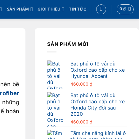
0
₫
SẢN PHẨM
GIỚI THIỆU
TIN TỨC
SẢN PHẨM MỚI
Bạt phủ ô tô vải dù
Oxford cao cấp cho xe
Hyundai Accent
 nên bề
460.000
₫
rofiber
Bạt phủ ô tô vải dù
Oxford cao cấp cho xe
à những
Honda City đời sau
hế hoàn
2020
460.000
₫
Tấm che nắng kính lái ô