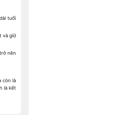
Với
cao
Gối
su
Tựa
non
Đầu
dài tuổi
Ô
Tô
Công
Thái
 và giữ
Học
Cao
Cấp
trở nên
 còn là
h là kết