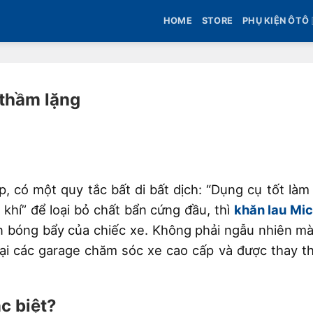
HOME
STORE
PHỤ KIỆN ÔTÔ
 thầm lặng
, có một quy tắc bất di bất dịch: “Dụng cụ tốt làm
 khí” để loại bỏ chất bẩn cứng đầu, thì
khăn lau Mic
ơn bóng bẩy của chiếc xe. Không phải ngẫu nhiên m
tại các garage chăm sóc xe cao cấp và được thay t
ặc biệt?