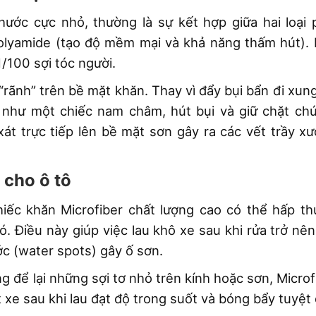
thước cực nhỏ, thường là sự kết hợp giữa hai loại 
Polyamide (tạo độ mềm mại và khả năng thấm hút). 
/100 sợi tóc người.
 “rãnh” trên bề mặt khăn. Thay vì đẩy bụi bẩn đi xu
 như một chiếc nam châm, hút bụi và giữ chặt ch
xát trực tiếp lên bề mặt sơn gây ra các vết trầy x
 cho ô tô
iếc khăn Microfiber chất lượng cao có thể hấp th
. Điều này giúp việc lau khô xe sau khi rửa trở nê
ớc (water spots) gây ố sơn.
g để lại những sợi tơ nhỏ trên kính hoặc sơn, Microf
t xe sau khi lau đạt độ trong suốt và bóng bẩy tuyệt 