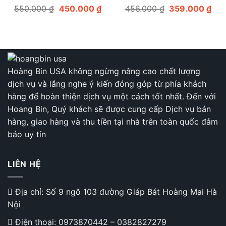
Giá
Giá
Giá
Giá
550.000
₫
450.000
₫
456.000
₫
359.000
₫
gốc
hiện
gốc
hiệ
là:
tại
là:
tại
550.000 ₫.
là:
456.000 ₫.
là:
450.000 ₫.
359
Hoàng Bin USA không ngừng nâng cao chất lượng
dịch vụ và lắng nghe ý kiến đóng góp từ phía khách
hàng để hoàn thiện dịch vụ một cách tốt nhất. Đến với
Hoang Bin, Quý khách sẽ được cung cấp Dịch vụ bán
hàng, giao hàng và thu tiền tại nhà trên toàn quốc đảm
bảo uy tín
LIÊN HỆ
Địa chỉ: Số 9 ngõ 103 đường Giáp Bát Hoàng Mai Hà
Nội
Điện thoại:
0973870442
–
0382827279