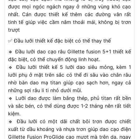
được mọi ngóc ngách ngay ở những vùng khó cạo
nhất. Cán được thiết kế thêm các đường vân rất
tinh tế giúp việc cầm nắm thoải mái, không bị trơn
trượt
✅ Đầu lưỡi thiết kế đặc biệt có thể thay thế
🔹 Đầu lưỡi dao cạo râu Gillette fusion 5+1 thiết kế
đặc biệt, có thể chuyển động linh hoạt.
🔹 Đầu lưỡi thiết kế 5 lưỡi dao siêu mỏng, kèm 1
lưỡi phụ ở mặt trên sắc có thể đi sâu vào chân râu
nhờ bàn dao mạ titan giúp cạo sạch hơn, ngay cả
những sợi râu li ti nhỏ dưới mũi.
🔹 Lưỡi dao được làm bằng thép, phủ titan rất bền
và sắc bén, có thể dùng được 1-2 tháng nên rất tiết
kiệm.
🔹 Đầu lưỡi có một dãi chất bôi trơn được chiết
xuất từ dầu khoáng và nhựa trơn giúp dao cạo điện
Gillette Fusion ProGlide cạo mượt mà trên da, ngay