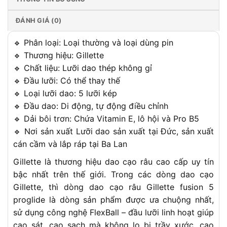
ĐÁNH GIÁ (0)
🔹 Phân loại: Loại thường và loại dùng pin
🔹 Thương hiệu: Gillette
🔹 Chất liệu: Lưỡi dao thép không gỉ
🔹 Đầu lưỡi: Có thể thay thế
🔹 Loại lưỡi dao: 5 lưỡi kép
🔹 Đầu dao: Di động, tự động điều chỉnh
🔹 Dải bôi trơn: Chứa Vitamin E, lô hội và Pro B5
🔹 Nơi sản xuất Lưỡi dao sản xuất tại Đức, sản xuất
cán cầm và lắp ráp tại Ba Lan
Gillette là thương hiệu dao cạo râu cao cấp uy tín
bậc nhất trên thế giới. Trong các dòng dao cạo
Gillette, thì dòng dao cạo râu Gillette fusion 5
proglide là dòng sản phẩm được ưa chuộng nhất,
sử dụng công nghệ FlexBall – đầu lưỡi linh hoạt giúp
cạo sát, cạo sạch mà không lo bị trầy xước, cạo