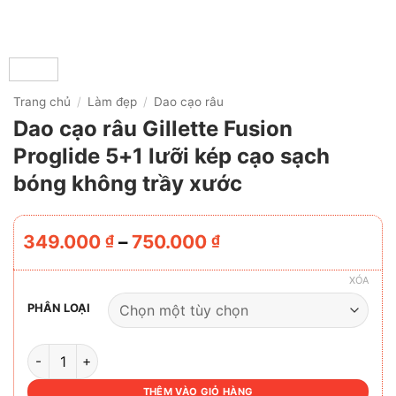
Trang chủ
/
Làm đẹp
/
Dao cạo râu
Dao cạo râu Gillette Fusion
Proglide 5+1 lưỡi kép cạo sạch
bóng không trầy xước
Khoảng
349.000
–
750.000
₫
₫
giá:
từ
XÓA
349.000 ₫
PHÂN LOẠI
đến
750.000 ₫
DAO CẠO RÂU GILLETTE FUSION PROGLIDE 5+1 LƯỠI KÉ
THÊM VÀO GIỎ HÀNG