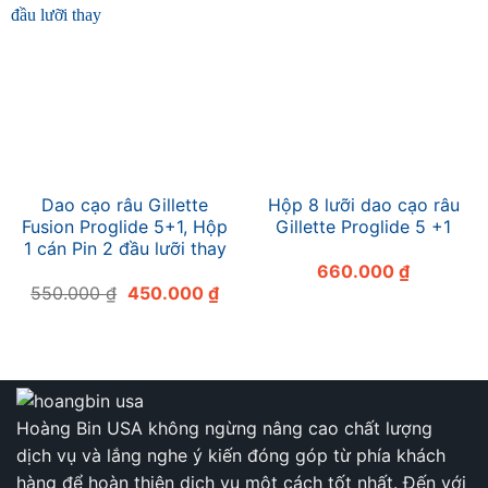
Dao cạo râu Gillette
Hộp 8 lưỡi dao cạo râu
Fusion Proglide 5+1, Hộp
Gillette Proglide 5 +1
1 cán Pin 2 đầu lưỡi thay
660.000
₫
Giá
Giá
550.000
₫
450.000
₫
gốc
hiện
là:
tại
550.000 ₫.
là:
450.000 ₫.
Hoàng Bin USA không ngừng nâng cao chất lượng
dịch vụ và lắng nghe ý kiến đóng góp từ phía khách
hàng để hoàn thiện dịch vụ một cách tốt nhất. Đến với