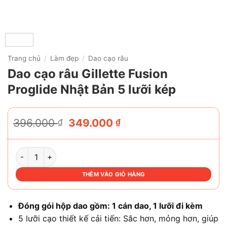
Trang chủ
/
Làm đẹp
/
Dao cạo râu
Dao cạo râu Gillette Fusion
Proglide Nhật Bản 5 lưỡi kép
Giá
Giá
396.000
349.000
₫
₫
gốc
hiện
là:
tại
396.000 ₫.
là:
DAO CẠO RÂU GILLETTE FUSION PROGLIDE NHẬT BẢN 5 L
349.000 ₫.
THÊM VÀO GIỎ HÀNG
Đóng gói hộp dao gồm: 1 cán dao, 1 lưỡi đi kèm
5 lưỡi cạo thiết kế cải tiến: Sắc hơn, mỏng hơn, giúp