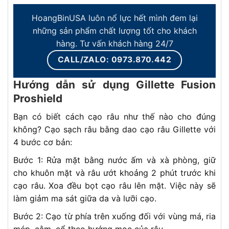
HoangBinUSA luôn nổ lực hết mình đem lại
những sản phẩm chất lượng tốt cho khách
hàng. Tư vấn khách hàng 24/7
CALL/ZALO: 0973.870.442
Hướng dẫn sử dụng Gillette Fusion
Proshield
Bạn có biết cách cạo râu như thế nào cho đúng
không? Cạo sạch râu bằng dao cạo râu Gillette với
4 bước cơ bản:
Bước 1: Rửa mặt bằng nước ấm và xà phòng, giữ
cho khuôn mặt và râu ướt khoảng 2 phút trước khi
cạo râu. Xoa đều bọt cạo râu lên mặt. Việc này sẽ
làm giảm ma sát giữa da và lưỡi cạo.
Bước 2: Cạo từ phía trên xuống đối với vùng má, ria