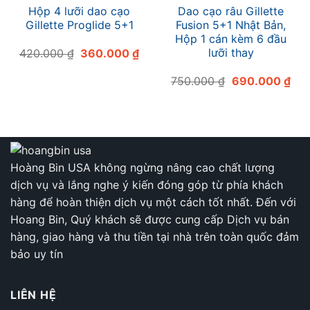
Hộp 4 lưỡi dao cạo
Dao cạo râu Gillette
Gillette Proglide 5+1
Fusion 5+1 Nhật Bản,
Hộp 1 cán kèm 6 đầu
Giá
Giá
lưỡi thay
420.000
₫
360.000
₫
gốc
hiện
là:
tại
Giá
Giá
750.000
₫
690.000
₫
420.000 ₫.
là:
gốc
hiệ
360.000 ₫.
là:
tại
750.000 ₫.
là:
690
Hoàng Bin USA không ngừng nâng cao chất lượng
dịch vụ và lắng nghe ý kiến đóng góp từ phía khách
hàng để hoàn thiện dịch vụ một cách tốt nhất. Đến với
Hoang Bin, Quý khách sẽ được cung cấp Dịch vụ bán
hàng, giao hàng và thu tiền tại nhà trên toàn quốc đảm
bảo uy tín
LIÊN HỆ