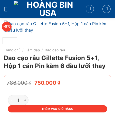
Bỏ
qua
nội
dung
-5%
Trang chủ
/
Làm đẹp
/
Dao cạo râu
Dao cạo râu Gillette Fusion 5+1,
Hộp 1 cán Pin kèm 6 đầu lưỡi thay
Giá
Giá
786.000
750.000
₫
₫
gốc
hiện
là:
tại
786.000 ₫.
là:
DAO CẠO RÂU GILLETTE FUSION 5+1, HỘP 1 CÁN PIN KÈM
750.000 ₫.
THÊM VÀO GIỎ HÀNG