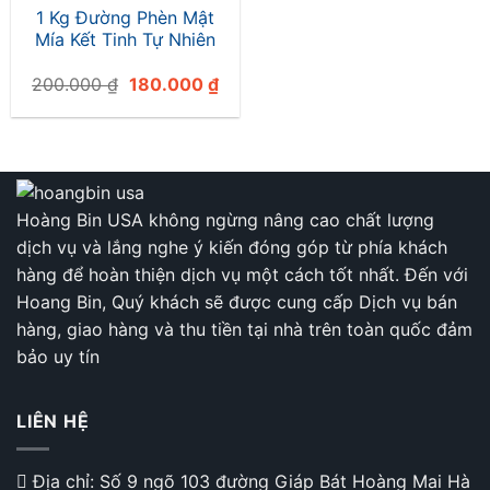
1 Kg Đường Phèn Mật
Mía Kết Tinh Tự Nhiên
Giá
Giá
200.000
₫
180.000
₫
gốc
hiện
là:
tại
200.000 ₫.
là:
180.000 ₫.
Hoàng Bin USA không ngừng nâng cao chất lượng
dịch vụ và lắng nghe ý kiến đóng góp từ phía khách
hàng để hoàn thiện dịch vụ một cách tốt nhất. Đến với
Hoang Bin, Quý khách sẽ được cung cấp Dịch vụ bán
hàng, giao hàng và thu tiền tại nhà trên toàn quốc đảm
bảo uy tín
LIÊN HỆ
Địa chỉ: Số 9 ngõ 103 đường Giáp Bát Hoàng Mai Hà