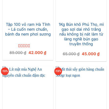
Tập 100 vỏ ram Hà Tĩnh
1Kg Bún khô Phú Thọ, mì
– Lá cuốn nem chuẩn,
gạo sợi dai nhỏ trắng
bánh đa nem phơi sương
nấu không bị nát làm từ
làng nghề bún gạo
truyền thống
Được xếp
Giá
Giá
89.000
₫
42.000
₫
Giá
Giá
65.000
₫
45.000
₫
hạng
4.8
5
gốc
hiện
gốc
hiện
sao
là:
tại
là:
tại
89.000 ₫.
là:
65.000 ₫.
là:
42.000 ₫.
45.0
-13%
-13%