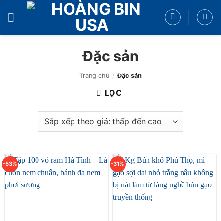
Bỏ
qua
nội
dung
Đặc sản
Trang chủ
/
Đặc sản
LỌC
-53%
-31%