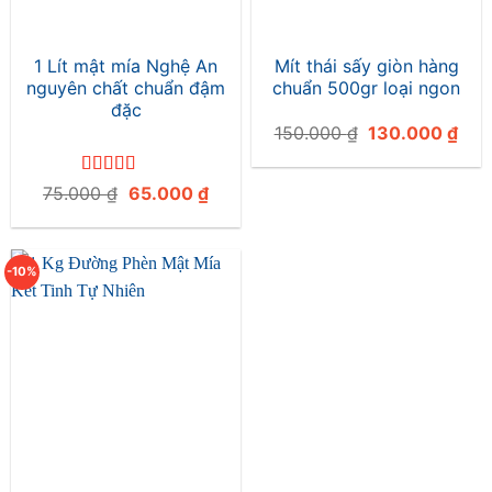
1 Lít mật mía Nghệ An
Mít thái sấy giòn hàng
nguyên chất chuẩn đậm
chuẩn 500gr loại ngon
đặc
Giá
Giá
150.000
₫
130.000
₫
gốc
hiện
là:
tại
150.000 ₫.
là:
Được xếp
Giá
Giá
75.000
₫
65.000
₫
130
hạng
5
5 sao
gốc
hiện
là:
tại
75.000 ₫.
là:
65.000 ₫.
-10%