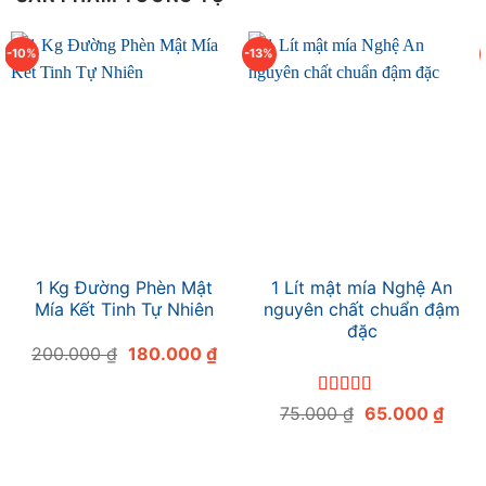
-10%
-13%
1 Kg Đường Phèn Mật
1 Lít mật mía Nghệ An
Mía Kết Tinh Tự Nhiên
nguyên chất chuẩn đậm
đặc
Giá
Giá
200.000
₫
180.000
₫
gốc
hiện
là:
tại
200.000 ₫.
là:
Được xếp
Giá
Giá
75.000
₫
65.000
₫
180.000 ₫.
hạng
5
5 sao
gốc
hiện
là:
tại
75.000 ₫.
là:
65.0