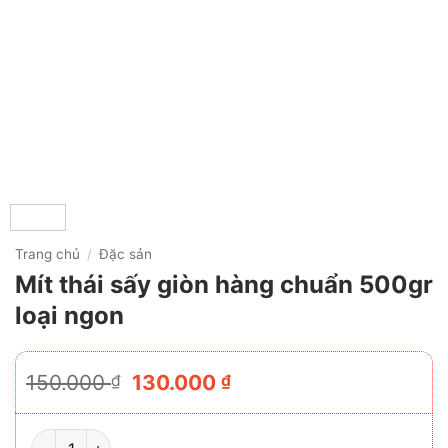
Trang chủ
/
Đặc sản
Mít thái sấy giòn hàng chuẩn 500gr
loại ngon
Giá
Giá
150.000
130.000
₫
₫
gốc
hiện
là:
tại
150.000 ₫.
là:
MÍT THÁI SẤY GIÒN HÀNG CHUẨN 500GR LOẠI NGON SỐ 