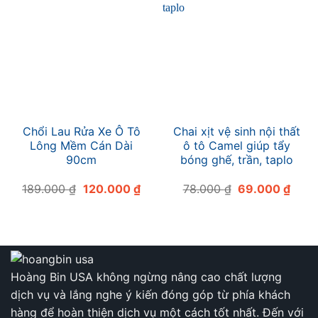
Chổi Lau Rửa Xe Ô Tô
Chai xịt vệ sinh nội thất
Lông Mềm Cán Dài
ô tô Camel giúp tẩy
90cm
bóng ghế, trần, taplo
Giá
Giá
Giá
Giá
189.000
₫
120.000
₫
78.000
₫
69.000
₫
gốc
hiện
gốc
hiện
là:
tại
là:
tại
189.000 ₫.
là:
78.000 ₫.
là:
120.000 ₫.
69.0
Hoàng Bin USA không ngừng nâng cao chất lượng
dịch vụ và lắng nghe ý kiến đóng góp từ phía khách
hàng để hoàn thiện dịch vụ một cách tốt nhất. Đến với