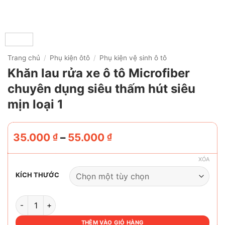
Trang chủ
/
Phụ kiện ôtô
/
Phụ kiện vệ sinh ô tô
Khăn lau rửa xe ô tô Microfiber
chuyên dụng siêu thấm hút siêu
mịn loại 1
Khoảng
35.000
–
55.000
₫
₫
giá:
từ
XÓA
35.000 ₫
KÍCH THƯỚC
đến
55.000 ₫
KHĂN LAU RỬA XE Ô TÔ MICROFIBER CHUYÊN DỤNG SIÊU 
THÊM VÀO GIỎ HÀNG