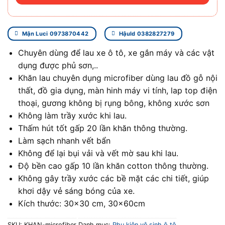
Mận Luci 0973870442
Hậuld 0382827279
Chuyên dùng để lau xe ô tô, xe gắn máy và các vật
dụng được phủ sơn,..
Khăn lau chuyên dụng microfiber dùng lau đồ gỗ nội
thất, đồ gia dụng, màn hinh máy vi tính, lap top điện
thoại, gương không bị rụng bông, không xước sơn
Không làm trầy xước khi lau.
Thấm hút tốt gấp 20 lần khăn thông thường.
Làm sạch nhanh vết bẩn
Không để lại bụi vải và vết mờ sau khi lau.
Độ bền cao gấp 10 lần khăn cotton thông thường.
Không gây trầy xước các bề mặt các chi tiết, giúp
khơi dậy vẻ sáng bóng của xe.
Kích thước: 30×30 cm, 30x60cm
SKU:
KHAN-microfiber
Danh mục:
Phụ kiện vệ sinh ô tô