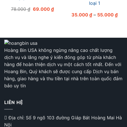
loại 1
Giá
Giá
78.000
₫
69.000
₫
gốc
hiện
Kho
35.000
₫
–
55.000
₫
là:
tại
giá:
78.000 ₫.
là:
từ
69.000 ₫.
35.
đến
55.
Hoàng Bin USA không ngừng nâng cao chất lượng
dịch vụ và lắng nghe ý kiến đóng góp từ phía khách
hàng để hoàn thiện dịch vụ một cách tốt nhất. Đến với
Hoang Bin, Quý khách sẽ được cung cấp Dịch vụ bán
hàng, giao hàng và thu tiền tại nhà trên toàn quốc đảm
bảo uy tín
LIÊN HỆ
Địa chỉ: Số 9 ngõ 103 đường Giáp Bát Hoàng Mai Hà
Nội