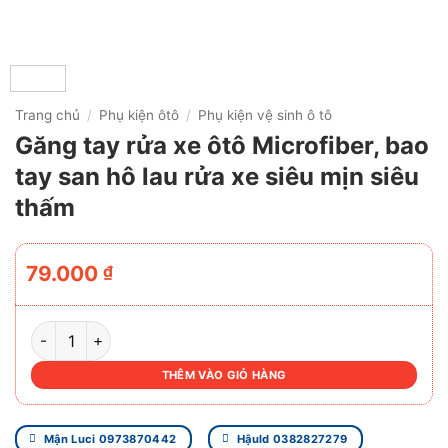
Trang chủ
/
Phụ kiện ôtô
/
Phụ kiện vệ sinh ô tô
Găng tay rửa xe ôtô Microfiber, bao
tay san hô lau rửa xe siêu mịn siêu
thấm
79.000
₫
GĂNG TAY RỬA XE ÔTÔ MICROFIBER, BAO TAY SAN HÔ LA
THÊM VÀO GIỎ HÀNG
Mận Luci 0973870442
Hậuld 0382827279