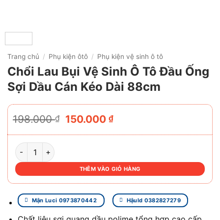
Trang chủ
/
Phụ kiện ôtô
/
Phụ kiện vệ sinh ô tô
Chổi Lau Bụi Vệ Sinh Ô Tô Đầu Ống
Sợi Dầu Cán Kéo Dài 88cm
Giá
Giá
198.000
150.000
₫
₫
gốc
hiện
là:
tại
198.000 ₫.
là:
CHỔI LAU BỤI VỆ SINH Ô TÔ ĐẦU ỐNG SỢI DẦU CÁN KÉO 
150.000 ₫.
THÊM VÀO GIỎ HÀNG
Mận Luci 0973870442
Hậuld 0382827279
Chất liệu sợi quang dầu polime tổng hợp cao cấp,