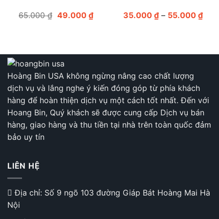
Giá
Giá
Kho
65.000
₫
49.000
₫
35.000
₫
–
55.000
₫
gốc
hiện
giá:
là:
tại
từ
65.000 ₫.
là:
35.
49.000 ₫.
đến
55.
Hoàng Bin USA không ngừng nâng cao chất lượng
dịch vụ và lắng nghe ý kiến đóng góp từ phía khách
hàng để hoàn thiện dịch vụ một cách tốt nhất. Đến với
Hoang Bin, Quý khách sẽ được cung cấp Dịch vụ bán
hàng, giao hàng và thu tiền tại nhà trên toàn quốc đảm
bảo uy tín
LIÊN HỆ
Địa chỉ: Số 9 ngõ 103 đường Giáp Bát Hoàng Mai Hà
Nội