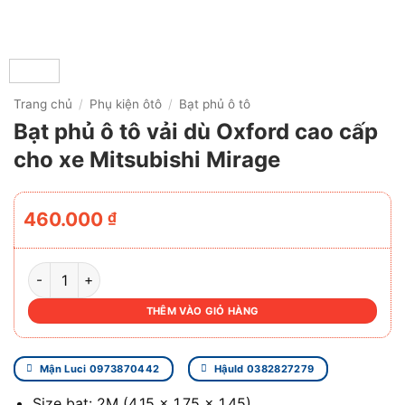
Trang chủ
/
Phụ kiện ôtô
/
Bạt phủ ô tô
Bạt phủ ô tô vải dù Oxford cao cấp
cho xe Mitsubishi Mirage
460.000
₫
BẠT PHỦ Ô TÔ VẢI DÙ OXFORD CAO CẤP CHO XE MITSUBI
THÊM VÀO GIỎ HÀNG
Mận Luci 0973870442
Hậuld 0382827279
Size bạt: 2M (4.15 x 1.75 x 1.45)