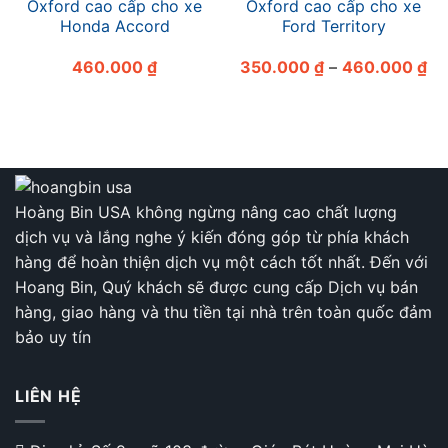
Oxford cao cấp cho xe
Oxford cao cấp cho xe
Honda Accord
Ford Territory
Kh
460.000
₫
350.000
₫
–
460.000
₫
giá
từ
35
đế
46
Hoàng Bin USA không ngừng nâng cao chất lượng
dịch vụ và lắng nghe ý kiến đóng góp từ phía khách
hàng để hoàn thiện dịch vụ một cách tốt nhất. Đến với
Hoang Bin, Quý khách sẽ được cung cấp Dịch vụ bán
hàng, giao hàng và thu tiền tại nhà trên toàn quốc đảm
bảo uy tín
LIÊN HỆ