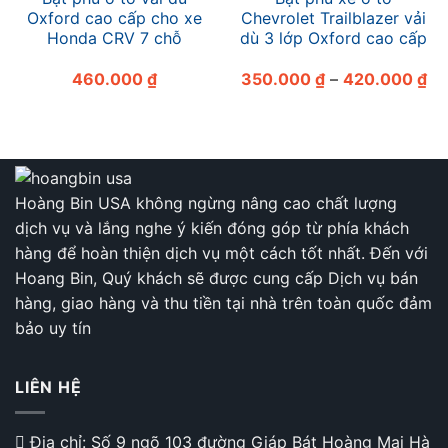
Oxford cao cấp cho xe
Chevrolet Trailblazer vải
Honda CRV 7 chỗ
dù 3 lớp Oxford cao cấp
Kh
460.000
₫
350.000
₫
–
420.000
₫
giá
từ
35
đế
42
Hoàng Bin USA không ngừng nâng cao chất lượng
dịch vụ và lắng nghe ý kiến đóng góp từ phía khách
hàng để hoàn thiện dịch vụ một cách tốt nhất. Đến với
Hoang Bin, Quý khách sẽ được cung cấp Dịch vụ bán
hàng, giao hàng và thu tiền tại nhà trên toàn quốc đảm
bảo uy tín
LIÊN HỆ
Địa chỉ: Số 9 ngõ 103 đường Giáp Bát Hoàng Mai Hà