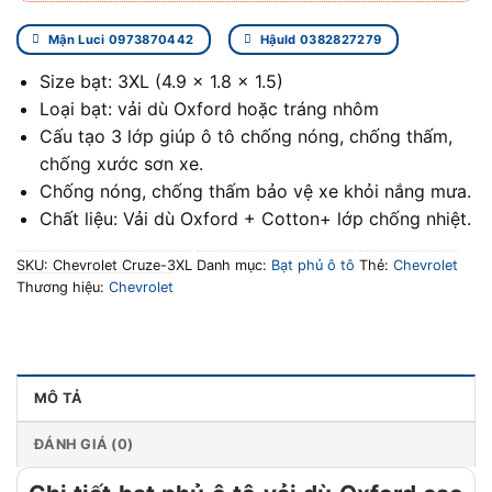
Mận Luci 0973870442
Hậuld 0382827279
Size bạt: 3XL (4.9 x 1.8 x 1.5)
Loại bạt: vải dù Oxford hoặc tráng nhôm
Cấu tạo 3 lớp giúp ô tô chống nóng, chống thấm,
chống xước sơn xe.
Chống nóng, chống thấm bảo vệ xe khỏi nắng mưa.
Chất liệu: Vải dù Oxford + Cotton+ lớp chống nhiệt.
SKU:
Chevrolet Cruze-3XL
Danh mục:
Bạt phủ ô tô
Thẻ:
Chevrolet
Thương hiệu:
Chevrolet
MÔ TẢ
ĐÁNH GIÁ (0)