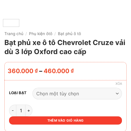
Trang chủ
/
Phụ kiện ôtô
/
Bạt phủ ô tô
Bạt phủ xe ô tô Chevrolet Cruze vải
dù 3 lớp Oxford cao cấp
Khoảng
360.000
–
460.000
₫
₫
giá:
từ
XÓA
360.000 ₫
LOẠI BẠT
đến
460.000 ₫
BẠT PHỦ XE Ô TÔ CHEVROLET CRUZE VẢI DÙ 3 LỚP OXFO
THÊM VÀO GIỎ HÀNG