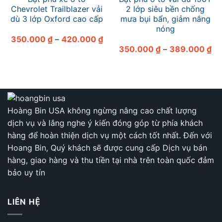
Chevrolet Trailblazer vải
2 lớp siêu bền chống
dù 3 lớp Oxford cao cấp
mưa bụi bẩn, giảm nắng
nóng
Khoảng
350.000
₫
–
420.000
₫
giá:
Kh
350.000
₫
–
389.000
₫
từ
giá
350.000 ₫
từ
đến
35
420.000 ₫
đế
38
Hoàng Bin USA không ngừng nâng cao chất lượng
dịch vụ và lắng nghe ý kiến đóng góp từ phía khách
hàng để hoàn thiện dịch vụ một cách tốt nhất. Đến với
Hoang Bin, Quý khách sẽ được cung cấp Dịch vụ bán
hàng, giao hàng và thu tiền tại nhà trên toàn quốc đảm
bảo uy tín
LIÊN HỆ