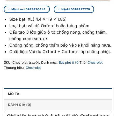
Mận Luci 0973870442
Hậuld 0382827279
Size bạt: XL( 4.4 x 1.9 x 1.85)
Loại bạt: vải dù Oxford hoặc tráng nhôm
Cấu tạo 3 lớp giúp ô tô chống nóng, chống thấm,
chống xước sơn xe.
Chống nóng, chống thấm bảo vệ xe khỏi nắng mưa.
Chất liệu: Vải dù Oxford + Cotton+ lớp chống nhiệt.
SKU:
Chevrolet trax-XL
Danh mục:
Bạt phủ ô tô
Thẻ:
Chevrolet
Thương hiệu:
Chevrolet
MÔ TẢ
ĐÁNH GIÁ (0)