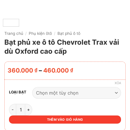
Trang chủ
/
Phụ kiện ôtô
/
Bạt phủ ô tô
Bạt phủ xe ô tô Chevrolet Trax vải
dù Oxford cao cấp
Khoảng
360.000
–
460.000
₫
₫
giá:
từ
XÓA
360.000 ₫
LOẠI BẠT
đến
460.000 ₫
BẠT PHỦ XE Ô TÔ CHEVROLET TRAX VẢI DÙ OXFORD CAO
THÊM VÀO GIỎ HÀNG