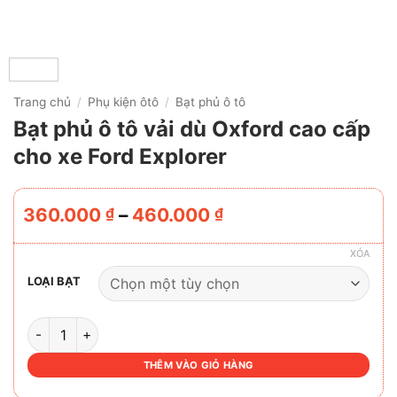
Trang chủ
/
Phụ kiện ôtô
/
Bạt phủ ô tô
Bạt phủ ô tô vải dù Oxford cao cấp
cho xe Ford Explorer
Khoảng
360.000
–
460.000
₫
₫
giá:
từ
XÓA
360.000 ₫
LOẠI BẠT
đến
460.000 ₫
BẠT PHỦ Ô TÔ VẢI DÙ OXFORD CAO CẤP CHO XE FORD EX
THÊM VÀO GIỎ HÀNG