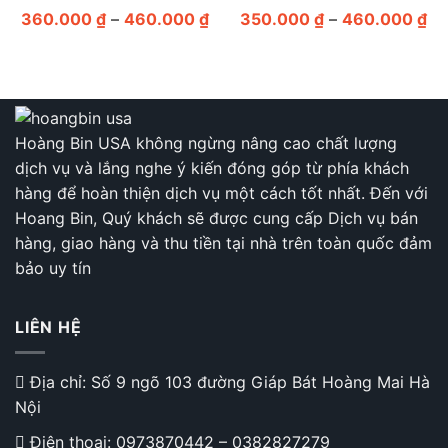
Khoảng
Kh
360.000
₫
–
460.000
₫
350.000
₫
–
460.000
₫
giá:
giá
từ
từ
360.000 ₫
35
đến
đế
460.000 ₫
46
Hoàng Bin USA không ngừng nâng cao chất lượng
dịch vụ và lắng nghe ý kiến đóng góp từ phía khách
hàng để hoàn thiện dịch vụ một cách tốt nhất. Đến với
Hoang Bin, Quý khách sẽ được cung cấp Dịch vụ bán
hàng, giao hàng và thu tiền tại nhà trên toàn quốc đảm
bảo uy tín
LIÊN HỆ
Địa chỉ: Số 9 ngõ 103 đường Giáp Bát Hoàng Mai Hà
Nội
Điện thoại:
0973870442
–
0382827279