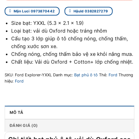
Mận Luci 0973870442
Hậuld 0382827279
Size bạt: YXXL (5.3 x 2.1 x 1.9)
Loại bạt: vải dù Oxford hoặc tráng nhôm
Cấu tạo 3 lớp giúp ô tô chống nóng, chống thấm,
chống xước sơn xe.
Chống nóng, chống thấm bảo vệ xe khỏi nắng mưa.
Chất liệu: Vải dù Oxford + Cotton+ lớp chống nhiệt.
SKU:
Ford Explorer-YXXL
Danh mục:
Bạt phủ ô tô
Thẻ:
Ford
Thương
hiệu:
Ford
MÔ TẢ
ĐÁNH GIÁ (0)