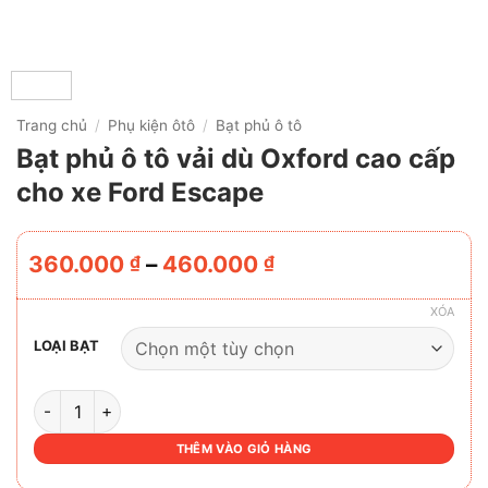
Trang chủ
/
Phụ kiện ôtô
/
Bạt phủ ô tô
Bạt phủ ô tô vải dù Oxford cao cấp
cho xe Ford Escape
Khoảng
360.000
–
460.000
₫
₫
giá:
từ
XÓA
360.000 ₫
LOẠI BẠT
đến
460.000 ₫
BẠT PHỦ Ô TÔ VẢI DÙ OXFORD CAO CẤP CHO XE FORD ES
THÊM VÀO GIỎ HÀNG