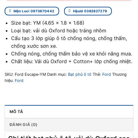
Mận Luci 0973870442
Hậuld 0382827279
Size bạt: YM (4.65 x 1.8 x 1.68)
Loại bạt: vải dù Oxford hoặc tráng nhôm
Cấu tạo 3 lớp giúp ô tô chống nóng, chống thấm,
chống xước sơn xe.
Chống nóng, chống thấm bảo vệ xe khỏi nắng mưa.
Chất liệu: Vải dù Oxford + Cotton+ lớp chống nhiệt.
SKU:
Ford Escape-YM
Danh mục:
Bạt phủ ô tô
Thẻ:
Ford
Thương
hiệu:
Ford
MÔ TẢ
ĐÁNH GIÁ (0)