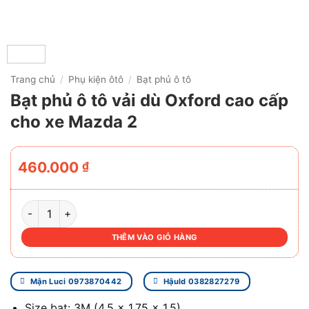
Trang chủ
/
Phụ kiện ôtô
/
Bạt phủ ô tô
Bạt phủ ô tô vải dù Oxford cao cấp
cho xe Mazda 2
460.000
₫
BẠT PHỦ Ô TÔ VẢI DÙ OXFORD CAO CẤP CHO XE MAZDA 2
THÊM VÀO GIỎ HÀNG
Mận Luci 0973870442
Hậuld 0382827279
Size bạt: 3M (4.5 x 1.75 x 1.5)