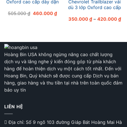
Oxford cao cấp dày dặn
Chevrolet Trailblazer vải
dù 3 lớp Oxford cao cấp
Giá
Giá
505.000
₫
460.000
₫
gốc
hiện
Kh
350.000
₫
–
420.000
₫
là:
tại
giá
505.000 ₫.
là:
từ
460.000 ₫.
35
đế
42
Hoàng Bin USA không ngừng nâng cao chất lượng
dịch vụ và lắng nghe ý kiến đóng góp từ phía khách
hàng để hoàn thiện dịch vụ một cách tốt nhất. Đến với
Hoang Bin, Quý khách sẽ được cung cấp Dịch vụ bán
hàng, giao hàng và thu tiền tại nhà trên toàn quốc đảm
bảo uy tín
LIÊN HỆ
Địa chỉ: Số 9 ngõ 103 đường Giáp Bát Hoàng Mai Hà