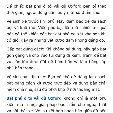
Để chiếc bạt phủ ô tô vải dù Oxford bền bỉ theo
thời gian, người dùng cần lưu ý một số điểm sau:
Vệ sinh xe trước khi phủ: Hãy đảm bảo xe đã sạch
bụi và khô ráo. Việc phủ bạt lên một chiếc xe quá
bẩn có thể khiến các hạt cát nhỏ cọ xát vào sơn khi
có gió, gây ra những vết xước dăm không đáng có.
Gấp bạt đúng cách: Khi không sử dụng, hãy gấp bạt
gọn gàng và cho vào túi đựng đi kèm. Tránh để bạt
vứt lăn lóc dưới đất dễ bám bẩn và làm hỏng lớp
phủ bên trong.
Vệ sinh bạt định kỳ: Bạn có thể dễ dàng làm sạch
bạt bằng cách xịt nước trực tiếp và dùng bàn chải
mềm chà nhẹ, sau đó phơi khô ở nơi thoáng mát.
Bạt phủ ô tô vải dù Oxford
không chỉ là một phụ
kiện, mà là một giải pháp bảo hiểm cho ngoại thất
và nội thất xe. Với sự kết hợp hoàn hảo giữa độ bền