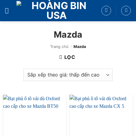
Bỏ
qua
nội
dung
Mazda
Trang chủ
/
Mazda
LỌC