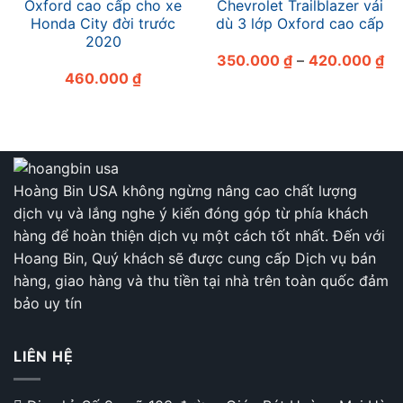
Oxford cao cấp cho xe
Chevrolet Trailblazer vải
Honda City đời trước
dù 3 lớp Oxford cao cấp
2020
Kh
350.000
₫
–
420.000
₫
giá
460.000
₫
từ
35
đế
42
Hoàng Bin USA không ngừng nâng cao chất lượng
dịch vụ và lắng nghe ý kiến đóng góp từ phía khách
hàng để hoàn thiện dịch vụ một cách tốt nhất. Đến với
Hoang Bin, Quý khách sẽ được cung cấp Dịch vụ bán
hàng, giao hàng và thu tiền tại nhà trên toàn quốc đảm
bảo uy tín
LIÊN HỆ