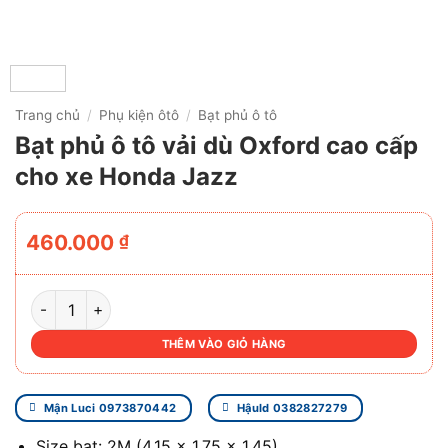
Trang chủ
/
Phụ kiện ôtô
/
Bạt phủ ô tô
Bạt phủ ô tô vải dù Oxford cao cấp
cho xe Honda Jazz
460.000
₫
BẠT PHỦ Ô TÔ VẢI DÙ OXFORD CAO CẤP CHO XE HONDA 
THÊM VÀO GIỎ HÀNG
Mận Luci 0973870442
Hậuld 0382827279
Size bạt: 2M (4.15 x 1.75 x 1.45)