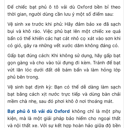
Để chiếc bạt phủ ô tô vải dù Oxford bền bỉ theo
thời gian, người dùng cần lưu ý một số điểm sau:
Vệ sinh xe trước khi phủ: Hãy đảm bảo xe đã sạch
bụi và khô ráo. Việc phủ bạt lên một chiếc xe quá
bẩn có thể khiến các hạt cát nhỏ cọ xát vào sơn khi
có gió, gây ra những vết xước dăm không đáng có.
Gấp bạt đúng cách: Khi không sử dụng, hãy gấp bạt
gọn gàng và cho vào túi đựng đi kèm. Tránh để bạt
vứt lăn lóc dưới đất dễ bám bẩn và làm hỏng lớp
phủ bên trong.
Vệ sinh bạt định kỳ: Bạn có thể dễ dàng làm sạch
bạt bằng cách xịt nước trực tiếp và dùng bàn chải
mềm chà nhẹ, sau đó phơi khô ở nơi thoáng mát.
Bạt phủ ô tô vải dù Oxford
không chỉ là một phụ
kiện, mà là một giải pháp bảo hiểm cho ngoại thất
và nội thất xe. Với sự kết hợp hoàn hảo giữa độ bền