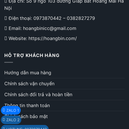
Địa chỉ: Số 9 ngõ 103 đường Giáp Bát Hoàng Mai Hà
Nội
Điện thoại:
0973870442
–
0382827279
Email: hoangbinicc@gmail.com
Website: https://hoangbin.com/
HỖ TRỢ KHÁCH HÀNG
Hướng dẫn mua hàng
Chính sách vận chuyển
Chính sách đổi trả và hoàn tiền
Thông tin thanh toán
ZALO 1
Chính sách bảo mật
ZALO 2