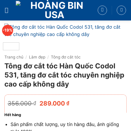
Bỏ
qua
nội
dung
-19%
Trang chủ
/
Làm đẹp
/
Tông đơ cắt tóc
Tông đơ cắt tóc Hàn Quốc Codol
531, tăng đơ cắt tóc chuyên nghiệp
cao cấp không dây
Giá
Giá
356.000
289.000
₫
₫
gốc
hiện
là:
tại
Hết hàng
356.000 ₫.
là:
Sản phẩm chất lượng, uy tín hàng đâu, ảnh giống
289.000 ₫.