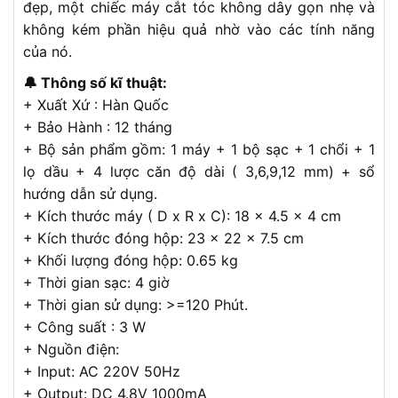
đẹp, một chiếc máy cắt tóc không dây gọn nhẹ và
không kém phần hiệu quả nhờ vào các tính năng
của nó.
🔔 Thông số kĩ thuật:
+ Xuất Xứ : Hàn Quốc
+ Bảo Hành : 12 tháng
+ Bộ sản phẩm gồm: 1 máy + 1 bộ sạc + 1 chổi + 1
lọ dầu + 4 lược căn độ dài ( 3,6,9,12 mm) + sổ
hướng dẫn sử dụng.
+ Kích thước máy ( D x R x C): 18 x 4.5 x 4 cm
+ Kích thước đóng hộp: 23 x 22 x 7.5 cm
+ Khối lượng đóng hộp: 0.65 kg
+ Thời gian sạc: 4 giờ
+ Thời gian sử dụng: >=120 Phút.
+ Công suất : 3 W
+ Nguồn điện:
+ Input: AC 220V 50Hz
+ Output: DC 4.8V 1000mA