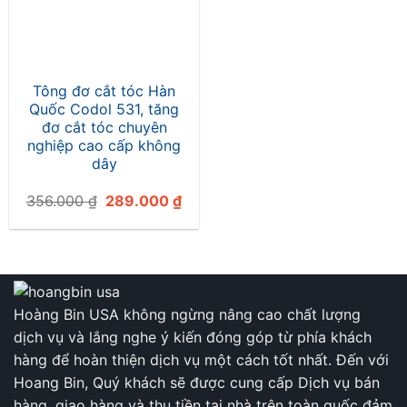
Tông đơ cắt tóc Hàn
Quốc Codol 531, tăng
đơ cắt tóc chuyên
nghiệp cao cấp không
dây
Giá
Giá
356.000
₫
289.000
₫
gốc
hiện
là:
tại
356.000 ₫.
là:
289.000 ₫.
Hoàng Bin USA không ngừng nâng cao chất lượng
dịch vụ và lắng nghe ý kiến đóng góp từ phía khách
hàng để hoàn thiện dịch vụ một cách tốt nhất. Đến với
Hoang Bin, Quý khách sẽ được cung cấp Dịch vụ bán
hàng, giao hàng và thu tiền tại nhà trên toàn quốc đảm