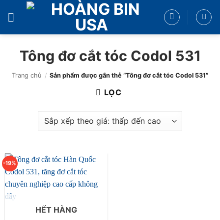
Bỏ
qua
nội
dung
Tông đơ cắt tóc Codol 531
Trang chủ
/
Sản phẩm được gắn thẻ “Tông đơ cắt tóc Codol 531”
LỌC
-19%
HẾT HÀNG