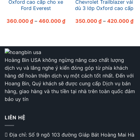
Oxford cao cấp cho xe
Chevrolet Trailblazer vải
Ford Everest
dù 3 lớp Oxford cao cấp
Khoảng
Kh
360.000
₫
–
460.000
₫
350.000
₫
–
420.000
₫
giá:
giá
từ
từ
360.000 ₫
35
đến
đế
460.000 ₫
42
Hoàng Bin USA không ngừng nâng cao chất lượng
dịch vụ và lắng nghe ý kiến đóng góp từ phía khách
hàng để hoàn thiện dịch vụ một cách tốt nhất. Đến với
Hoang Bin, Quý khách sẽ được cung cấp Dịch vụ bán
hàng, giao hàng và thu tiền tại nhà trên toàn quốc đảm
bảo uy tín
LIÊN HỆ
Địa chỉ: Số 9 ngõ 103 đường Giáp Bát Hoàng Mai Hà