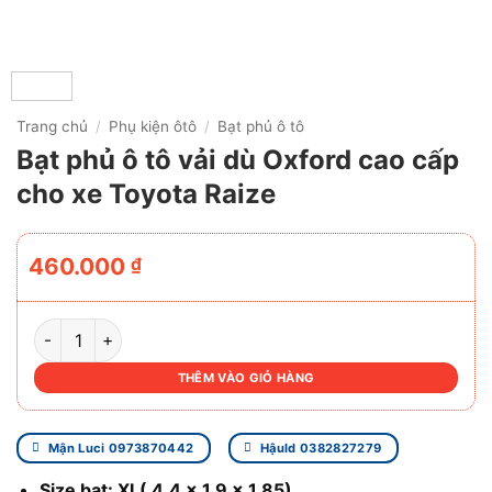
Trang chủ
/
Phụ kiện ôtô
/
Bạt phủ ô tô
Bạt phủ ô tô vải dù Oxford cao cấp
cho xe Toyota Raize
460.000
₫
BẠT PHỦ Ô TÔ VẢI DÙ OXFORD CAO CẤP CHO XE TOYOTA 
THÊM VÀO GIỎ HÀNG
Mận Luci 0973870442
Hậuld 0382827279
Size bạt: XL( 4.4 x 1.9 x 1.85)