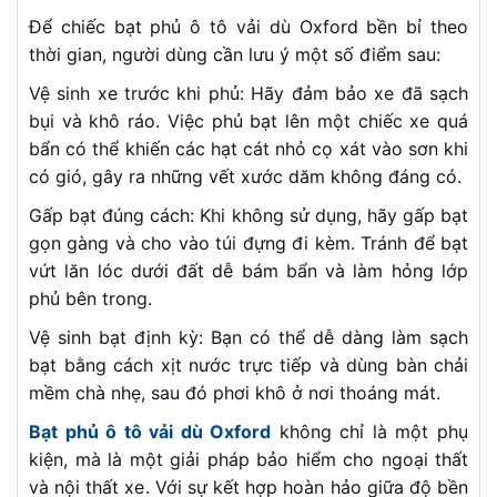
Để chiếc bạt phủ ô tô vải dù Oxford bền bỉ theo
thời gian, người dùng cần lưu ý một số điểm sau:
Vệ sinh xe trước khi phủ: Hãy đảm bảo xe đã sạch
bụi và khô ráo. Việc phủ bạt lên một chiếc xe quá
bẩn có thể khiến các hạt cát nhỏ cọ xát vào sơn khi
có gió, gây ra những vết xước dăm không đáng có.
Gấp bạt đúng cách: Khi không sử dụng, hãy gấp bạt
gọn gàng và cho vào túi đựng đi kèm. Tránh để bạt
vứt lăn lóc dưới đất dễ bám bẩn và làm hỏng lớp
phủ bên trong.
Vệ sinh bạt định kỳ: Bạn có thể dễ dàng làm sạch
bạt bằng cách xịt nước trực tiếp và dùng bàn chải
mềm chà nhẹ, sau đó phơi khô ở nơi thoáng mát.
Bạt phủ ô tô vải dù Oxford
không chỉ là một phụ
kiện, mà là một giải pháp bảo hiểm cho ngoại thất
và nội thất xe. Với sự kết hợp hoàn hảo giữa độ bền