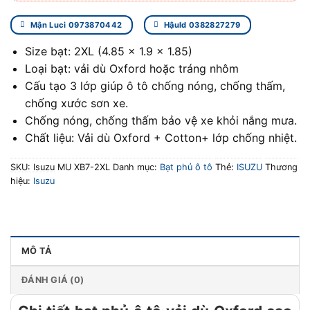
Mận Luci 0973870442
Hậuld 0382827279
Size bạt: 2XL (4.85 x 1.9 x 1.85)
Loại bạt: vải dù Oxford hoặc tráng nhôm
Cấu tạo 3 lớp giúp ô tô chống nóng, chống thấm,
chống xước sơn xe.
Chống nóng, chống thấm bảo vệ xe khỏi nắng mưa.
Chất liệu: Vải dù Oxford + Cotton+ lớp chống nhiệt.
SKU:
Isuzu MU XB7-2XL
Danh mục:
Bạt phủ ô tô
Thẻ:
ISUZU
Thương
hiệu:
Isuzu
MÔ TẢ
ĐÁNH GIÁ (0)