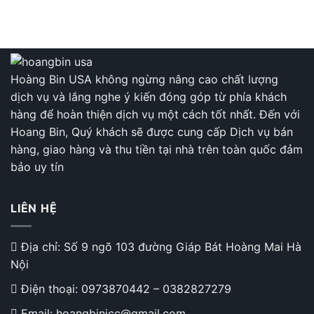
gốc
hiện
giá
là:
tại
từ
505.000 ₫.
là:
35
460.000 ₫.
đế
46
Hoàng Bin USA không ngừng nâng cao chất lượng
dịch vụ và lắng nghe ý kiến đóng góp từ phía khách
hàng để hoàn thiện dịch vụ một cách tốt nhất. Đến với
Hoang Bin, Quý khách sẽ được cung cấp Dịch vụ bán
hàng, giao hàng và thu tiền tại nhà trên toàn quốc đảm
bảo uy tín
LIÊN HỆ
Địa chỉ: Số 9 ngõ 103 đường Giáp Bát Hoàng Mai Hà
Nội
Điện thoại:
0973870442
–
0382827279
Email: hoangbinicc@gmail.com