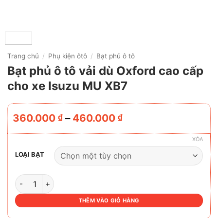
Trang chủ
/
Phụ kiện ôtô
/
Bạt phủ ô tô
Bạt phủ ô tô vải dù Oxford cao cấp
cho xe Isuzu MU XB7
Khoảng
360.000
–
460.000
₫
₫
giá:
từ
XÓA
360.000 ₫
LOẠI BẠT
đến
460.000 ₫
BẠT PHỦ Ô TÔ VẢI DÙ OXFORD CAO CẤP CHO XE ISUZU M
THÊM VÀO GIỎ HÀNG