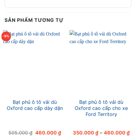
SẢN PHẨM TƯƠNG TỰ
-9%
Bạt phủ ô tô vải dù
Bạt phủ ô tô vải dù
Oxford cao cấp dày dặn
Oxford cao cấp cho xe
Ford Territory
Giá
Giá
Kh
505.000
₫
460.000
₫
350.000
₫
–
460.000
₫