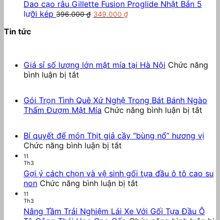
130.000 ₫.
là:
Dao cạo râu Gillette Fusion Proglide Nhật Bản 5
Chưa có sản phẩm trong giỏ hàng.
Giá
Giá
80.000 ₫.
lưỡi kép
396.000
₫
349.000
₫
Quay trở lại cửa hàng
gốc
hiện
Tin tức
là:
tại
396.000 ₫.
là:
349.000 ₫.
Giá sỉ số lượng lớn mật mía tại Hà Nội
Chức năng
ở
bình luận bị tắt
Giá
sỉ
Gói Trọn Tình Quê Xứ Nghệ Trong Bát Bánh Ngào
số
ở
Thấm Đượm Mật Mía
Chức năng bình luận bị tắt
lượng
Gói
lớn
Trọn
mật
Bí quyết để món Thịt giả cầy “bùng nổ” hương vị
Tình
mía
ở
Chức năng bình luận bị tắt
Quê
tại
Bí
11
Xứ
Hà
Th3
quyết
Ngh
Nội
Gợi ý cách chọn và vệ sinh gối tựa đầu ô tô cao su
để
Tron
ở
non
Chức năng bình luận bị tắt
món
Bát
Gợi
Thịt
11
Bánh
Th3
ý
giả
Ngà
Nâng Tầm Trải Nghiệm Lái Xe Với Gối Tựa Đầu Ô
cách
cầy
Thấ