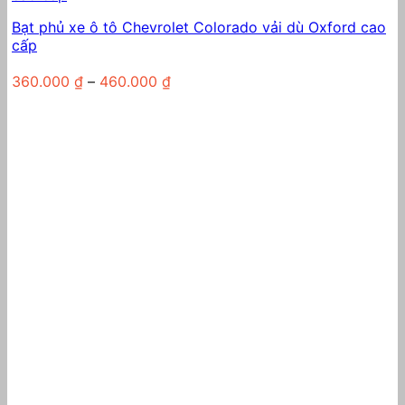
Bạt phủ xe ô tô Chevrolet Colorado vải dù Oxford cao
cấp
Khoảng
360.000
₫
–
460.000
₫
giá:
từ
360.000 ₫
đến
460.000 ₫