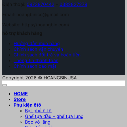
Điện thoại:
0973870442
–
0382827279
Email: hoangbinicc@gmail.com
Website: https://hoangbin.com/
hỗ trợ khách hàng
Hướng dẫn mua hàng
Chính sách vận chuyển
Chính sách đổi trả và hoàn tiền
Thông tin thanh toán
Chính sách bảo mật
Copyright 2026 © HOANGBINUSA
HOME
Store
Phụ kiện ôtô
Bạt phủ ô tô
Ghế tựa đầu – ghế tựa lưng
Bọc vô lăng