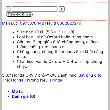
BẠT
PHỦ
Thêm vào giỏ hàng
Ô
Mận Luci 0973870442
TÔ
Hậuld 0382827279
VẢI
Size bạt: YXXL (5.3 x 2.1 x 1.9)
DÙ
Loại bạt: vải dù Oxford hoặc tráng nhôm
OXFORD
Cấu tạo 3 lớp giúp ô tô chống nóng, chống
CAO
thấm, chống xước sơn xe.
CẤP
Chống nóng, chống thấm bảo vệ xe khỏi nắng
CHO
mưa.
XE
Chất liệu: Vải dù Oxford + Cotton+ lớp chống
HONDA
nhiệt.
CRV
7
SKU:
Honda CRV 7 chỗ-YXXL
Danh mục:
Bạt phủ ô tô
CHỖ
Thẻ:
Honda
Thương hiệu:
Honda
SỐ
LƯỢNG
Mô tả
Đánh giá (0)