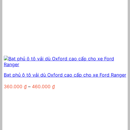
Bạt phủ ô tô vải dù Oxford cao cấp cho xe Ford Ranger
Khoảng
360.000
₫
–
460.000
₫
giá:
từ
360.000 ₫
đến
460.000 ₫