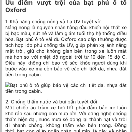
Ưu điểm vượt trội của bạt phủ ô tô
Oxford
1. Khả năng chống nóng và tia UV tuyệt vời
Nắng nóng là nguyên nhân hàng đầu khiến nội thất xe
bị bạc màu, nứt nẻ và làm giảm tuổi thọ hệ thống điều
hòa. Bạt phủ ô tô vải dù Oxford cao cấp thường được
tích hợp lớp phủ chống tia UV, giúp phản xạ ánh nắng
mặt trời, giữ cho không gian bên trong xe luôn mát
mẻ hơn so với nhiệt độ ngoài trời từ 10 đến 15 độ C.
Điều này không chỉ bảo vệ sức khỏe người dùng khi
bước vào xe mà còn bảo vệ các chi tiết da, nhựa đắt
tiền trong cabin.
2. Chống thấm nước và bụi bẩn tuyệt đối
Một chiếc áo trùm xe hơi tốt phải đảm bảo xe luôn
khô ráo sau những cơn mưa lớn. Với công nghệ chống
thấm hiện đại, nước mưa sẽ đọng lại thành hạt và trôi
đi nhanh chóng, không thấm vào bên trong. Đồng
thời, bạt còn giúp ngăn chặn bụi mịn, lá cây và phân