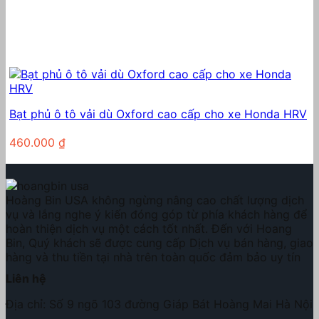
Bạt phủ ô tô vải dù Oxford cao cấp cho xe Honda HRV
460.000
₫
Hoàng Bin USA không ngừng nâng cao chất lượng dịch
vụ và lắng nghe ý kiến đóng góp từ phía khách hàng để
hoàn thiện dịch vụ một cách tốt nhất. Đến với Hoang
Bin, Quý khách sẽ được cung cấp Dịch vụ bán hàng, giao
hàng và thu tiền tại nhà trên toàn quốc đảm bảo uy tín
Liên hệ
Địa chỉ: Số 9 ngõ 103 đường Giáp Bát Hoàng Mai Hà Nội