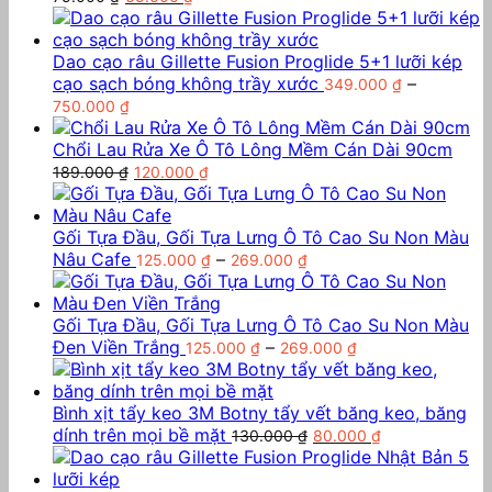
gốc
hiện
Tìm
là:
tại
kiếm:
75.000 ₫.
là:
Dao cạo râu Gillette Fusion Proglide 5+1 lưỡi kép
65.000 ₫.
cạo sạch bóng không trầy xước
–
349.000
₫
0
₫
Khoảng
750.000
₫
giá:
từ
Chổi Lau Rửa Xe Ô Tô Lông Mềm Cán Dài 90cm
349.000 ₫
Giá
Giá
189.000
₫
120.000
₫
đến
gốc
hiện
750.000 ₫
là:
tại
Chưa có sản phẩm trong giỏ hàng.
189.000 ₫.
là:
Gối Tựa Đầu, Gối Tựa Lưng Ô Tô Cao Su Non Màu
120.000 ₫.
Khoảng
Nâu Cafe
–
125.000
₫
269.000
₫
Quay trở lại cửa hàng
giá:
Tìm
từ
kiếm:
125.000 ₫
Gối Tựa Đầu, Gối Tựa Lưng Ô Tô Cao Su Non Màu
đến
Khoảng
Đen Viền Trắng
–
125.000
₫
269.000
₫
269.000 ₫
giá:
Giỏ hàng
từ
125.000 ₫
Bình xịt tẩy keo 3M Botny tẩy vết băng keo, băng
Giá
đến
Giá
dính trên mọi bề mặt
130.000
₫
80.000
₫
gốc
269.000 ₫
hiện
là:
tại