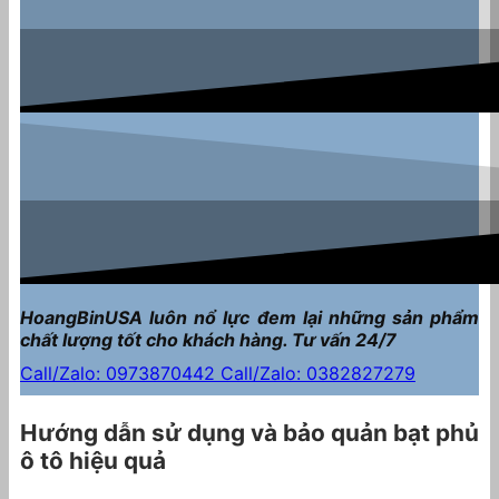
HoangBinUSA luôn nổ lực đem lại những sản phẩm
chất lượng tốt cho khách hàng. Tư vấn 24/7
Call/Zalo: 0973870442
Call/Zalo: 0382827279
Hướng dẫn sử dụng và bảo quản bạt phủ
ô tô hiệu quả