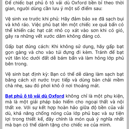
Để chiếc bạt phủ ô tô vải dù Oxford bền bỉ theo thời
gian, người dùng cần lưu ý một số điểm sau:
Vệ sinh xe trước khi phủ: Hãy đảm bảo xe đã sạch bụi
và khô ráo. Việc phủ bạt lên một chiếc xe quá bẩn có
thể khiến các hạt cát nhỏ cọ xát vào sơn khi có gió,
gây ra những vết xước dăm không đáng có.
Gấp bạt đúng cách: Khi không sử dụng, hãy gấp bạt
gọn gàng và cho vào túi đựng đi kèm. Tránh để bạt
vứt lăn lóc dưới đất dễ bám bẩn và làm hỏng lớp phủ
bên trong.
Vệ sinh bạt định kỳ: Bạn có thể dễ dàng làm sạch bạt
bằng cách xịt nước trực tiếp và dùng bàn chải mềm
chà nhẹ, sau đó phơi khô ở nơi thoáng mát.
Bạt phủ ô tô vải dù Oxford
không chỉ là một phụ kiện,
mà là một giải pháp bảo hiểm cho ngoại thất và nội
thất xe. Với sự kết hợp hoàn hảo giữa độ bền của vải
dù, khả năng chống nóng của lớp phủ bạc và sự tiện
lợi trong thiết kế, đây chính là món quà ý nghĩa nhất
mà bạn có thể dành tặng cho chiếc xe của mình.