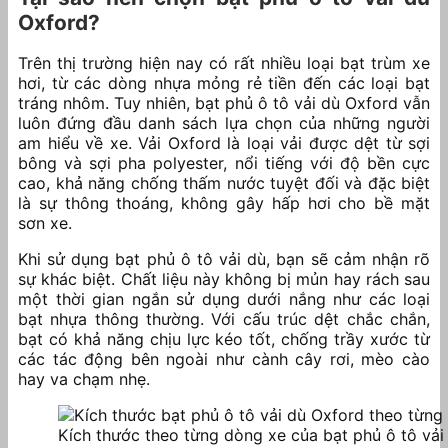
Oxford?
Trên thị trường hiện nay có rất nhiều loại bạt trùm xe
hơi, từ các dòng nhựa mỏng rẻ tiền đến các loại bạt
tráng nhôm. Tuy nhiên, bạt phủ ô tô vải dù Oxford vẫn
luôn đứng đầu danh sách lựa chọn của những người
am hiểu về xe. Vải Oxford là loại vải được dệt từ sợi
bông và sợi pha polyester, nổi tiếng với độ bền cực
cao, khả năng chống thấm nước tuyệt đối và đặc biệt
là sự thông thoáng, không gây hấp hơi cho bề mặt
sơn xe.
Khi sử dụng bạt phủ ô tô vải dù, bạn sẽ cảm nhận rõ
sự khác biệt. Chất liệu này không bị mủn hay rách sau
một thời gian ngắn sử dụng dưới nắng như các loại
bạt nhựa thông thường. Với cấu trúc dệt chắc chắn,
bạt có khả năng chịu lực kéo tốt, chống trầy xước từ
các tác động bên ngoài như cành cây rơi, mèo cào
hay va chạm nhẹ.
Kích thước theo từng dòng xe của bạt phủ ô tô vả