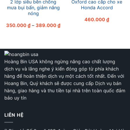
2 lớp siêu bền chống
Oxford cao cấp cho xe
mưa bụi bẩn, giảm nắng
Honda Accord
nóng
460.000
₫
Khoảng
350.000
₫
–
389.000
₫
giá:
từ
350.000 ₫
đến
389.000 ₫
Hoàng Bin USA không ngừng nâng cao chất lượng
dịch vụ và lắng nghe ý kiến đóng góp từ phía khách
hàng để hoàn thiện dịch vụ một cách tốt nhất. Đến với
Hoang Bin, Quý khách sẽ được cung cấp Dịch vụ bán
hàng, giao hàng và thu tiền tại nhà trên toàn quốc đảm
bảo uy tín
LIÊN HỆ