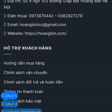
Địa chỉ: Số 9 ngõ 103 đường Giáp Bát Hoàng Mai Hà
Nội
Điện thoại:
0973870442
–
0382827279
Email: hoangbinicc@gmail.com
Website: https://hoangbin.com/
HỖ TRỢ KHÁCH HÀNG
Hướng dẫn mua hàng
Chính sách vận chuyển
Chính sách đổi trả và hoàn tiền
Thông tin thanh toán
ZALO 1
Chính sách bảo mật
ZALO 2