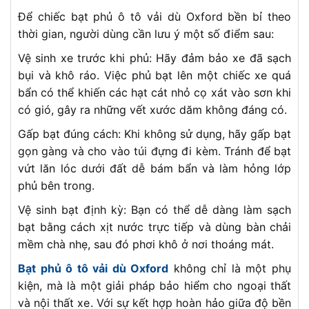
Để chiếc bạt phủ ô tô vải dù Oxford bền bỉ theo
thời gian, người dùng cần lưu ý một số điểm sau:
Vệ sinh xe trước khi phủ: Hãy đảm bảo xe đã sạch
bụi và khô ráo. Việc phủ bạt lên một chiếc xe quá
bẩn có thể khiến các hạt cát nhỏ cọ xát vào sơn khi
có gió, gây ra những vết xước dăm không đáng có.
Gấp bạt đúng cách: Khi không sử dụng, hãy gấp bạt
gọn gàng và cho vào túi đựng đi kèm. Tránh để bạt
vứt lăn lóc dưới đất dễ bám bẩn và làm hỏng lớp
phủ bên trong.
Vệ sinh bạt định kỳ: Bạn có thể dễ dàng làm sạch
bạt bằng cách xịt nước trực tiếp và dùng bàn chải
mềm chà nhẹ, sau đó phơi khô ở nơi thoáng mát.
Bạt phủ ô tô vải dù Oxford
không chỉ là một phụ
kiện, mà là một giải pháp bảo hiểm cho ngoại thất
và nội thất xe. Với sự kết hợp hoàn hảo giữa độ bền