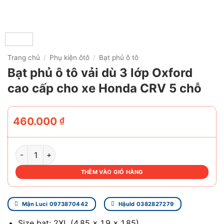
Trang chủ
/
Phụ kiện ôtô
/
Bạt phủ ô tô
Bạt phủ ô tô vải dù 3 lớp Oxford
cao cấp cho xe Honda CRV 5 chỗ
460.000
₫
BẠT PHỦ Ô TÔ VẢI DÙ 3 LỚP OXFORD CAO CẤP CHO XE H
THÊM VÀO GIỎ HÀNG
Mận Luci 0973870442
Hậuld 0382827279
Size bạt: 2XL (4.85 x 1.9 x 1.85)