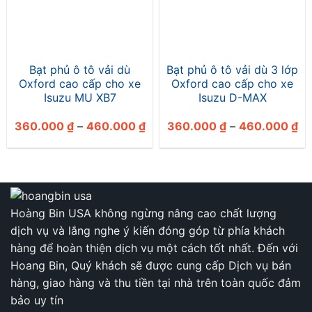
Bạt phủ ô tô vải dù
Bạt phủ ô tô vải dù 3 lớp
Oxford cao cấp cho xe
Oxford cao cấp cho xe
Isuzu MU XB7
Isuzu D-MAX
Khoảng
Kh
360.000
₫
–
460.000
₫
360.000
₫
–
460.000
₫
giá:
giá
từ
từ
360.000 ₫
36
đến
đế
460.000 ₫
46
Hoàng Bin USA không ngừng nâng cao chất lượng
dịch vụ và lắng nghe ý kiến đóng góp từ phía khách
hàng để hoàn thiện dịch vụ một cách tốt nhất. Đến với
Hoang Bin, Quý khách sẽ được cung cấp Dịch vụ bán
hàng, giao hàng và thu tiền tại nhà trên toàn quốc đảm
bảo uy tín