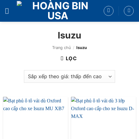
Bỏ
qua
nội
dung
Isuzu
Trang chủ
/
Isuzu
LỌC