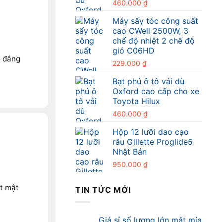
460.000
₫
Máy sấy tóc công suất
cao CWell 2500W, 3
chế độ nhiệt 2 chế độ
gió C06HD
o đắng
229.000
₫
Bạt phủ ô tô vải dù
Oxford cao cấp cho xe
Toyota Hilux
460.000
₫
Hộp 12 lưỡi dao cạo
râu Gillette Proglide5
Nhật Bản
950.000
₫
t mật
TIN TỨC MỚI
Giá sỉ số lượng lớn mật mía