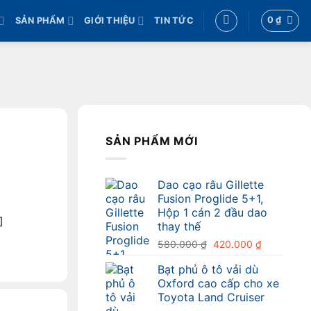
0
₫
SẢN PHẨM
GIỚI THIỆU
TIN TỨC
SẢN PHẨM MỚI
Dao cạo râu Gillette
Fusion Proglide 5+1,
Hộp 1 cán 2 đầu dao
]
thay thế
Giá
Giá
580.000
₫
420.000
₫
gốc
hiện
Bạt phủ ô tô vải dù
là:
tại
Oxford cao cấp cho xe
580.000 ₫.
là:
Toyota Land Cruiser
420.000 