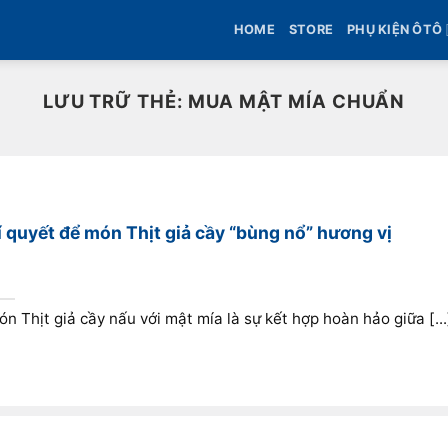
HOME
STORE
PHỤ KIỆN ÔTÔ
LƯU TRỮ THẺ:
MUA MẬT MÍA CHUẨN
í quyết để món Thịt giả cầy “bùng nổ” hương vị
n Thịt giả cầy nấu với mật mía là sự kết hợp hoàn hảo giữa [...