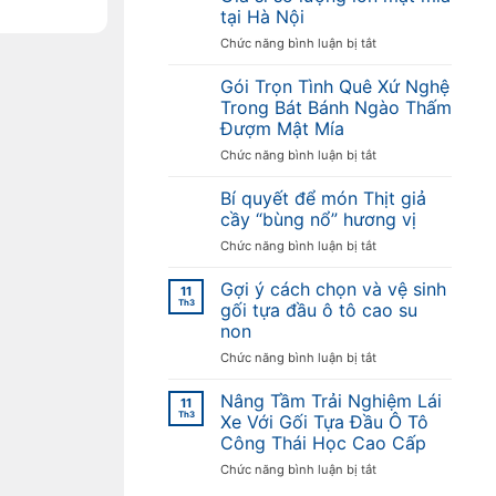
tại Hà Nội
ở
Chức năng bình luận bị tắt
Giá
sỉ
Gói Trọn Tình Quê Xứ Nghệ
số
Trong Bát Bánh Ngào Thấm
lượng
Đượm Mật Mía
lớn
ở
Chức năng bình luận bị tắt
mật
Gói
mía
Trọn
tại
Bí quyết để món Thịt giả
Tình
Hà
cầy “bùng nổ” hương vị
Quê
Nội
ở
Chức năng bình luận bị tắt
Xứ
Bí
Nghệ
quyết
Gợi ý cách chọn và vệ sinh
Trong
11
để
Th3
Bát
gối tựa đầu ô tô cao su
món
Bánh
non
Thịt
Ngào
ở
Chức năng bình luận bị tắt
giả
Thấm
Gợi
cầy
Đượm
ý
“bùng
Nâng Tầm Trải Nghiệm Lái
Mật
11
cách
nổ”
Th3
Mía
Xe Với Gối Tựa Đầu Ô Tô
chọn
hương
Công Thái Học Cao Cấp
và
vị
ở
Chức năng bình luận bị tắt
vệ
Nâng
sinh