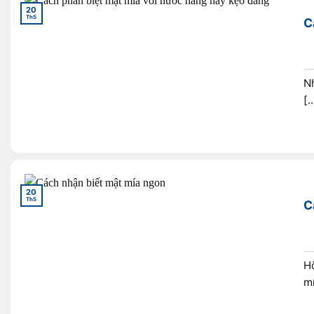
20
Th5
C
Nh
[..
20
Th5
C
H
mí