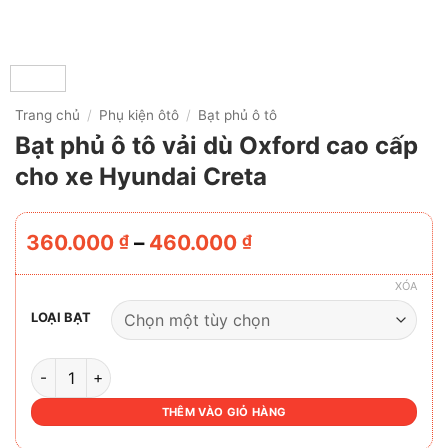
Trang chủ
/
Phụ kiện ôtô
/
Bạt phủ ô tô
Bạt phủ ô tô vải dù Oxford cao cấp
cho xe Hyundai Creta
Khoảng
360.000
–
460.000
₫
₫
giá:
từ
XÓA
360.000 ₫
LOẠI BẠT
đến
460.000 ₫
BẠT PHỦ Ô TÔ VẢI DÙ OXFORD CAO CẤP CHO XE HYUNDA
THÊM VÀO GIỎ HÀNG