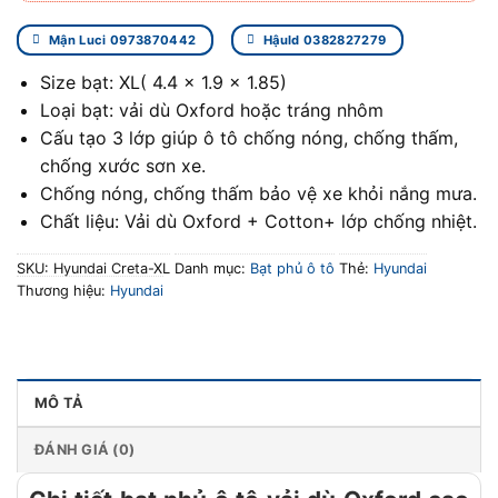
Mận Luci 0973870442
Hậuld 0382827279
Size bạt: XL( 4.4 x 1.9 x 1.85)
Loại bạt: vải dù Oxford hoặc tráng nhôm
Cấu tạo 3 lớp giúp ô tô chống nóng, chống thấm,
chống xước sơn xe.
Chống nóng, chống thấm bảo vệ xe khỏi nắng mưa.
Chất liệu: Vải dù Oxford + Cotton+ lớp chống nhiệt.
SKU:
Hyundai Creta-XL
Danh mục:
Bạt phủ ô tô
Thẻ:
Hyundai
Thương hiệu:
Hyundai
MÔ TẢ
ĐÁNH GIÁ (0)