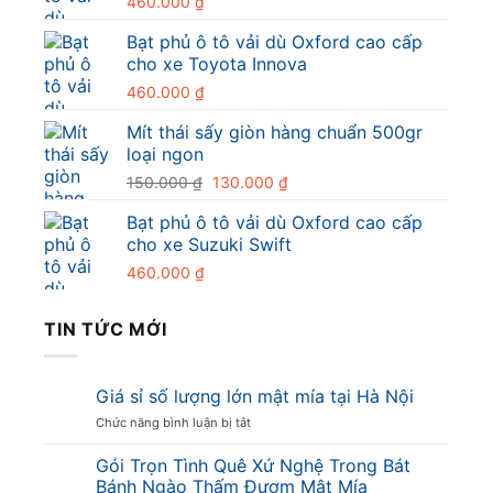
460.000
₫
Bạt phủ ô tô vải dù Oxford cao cấp
cho xe Toyota Innova
460.000
₫
Mít thái sấy giòn hàng chuẩn 500gr
loại ngon
Giá
Giá
150.000
₫
130.000
₫
gốc
hiện
Bạt phủ ô tô vải dù Oxford cao cấp
là:
tại
cho xe Suzuki Swift
150.000 ₫.
là:
130.000 ₫.
460.000
₫
TIN TỨC MỚI
Giá sỉ số lượng lớn mật mía tại Hà Nội
ở
Chức năng bình luận bị tắt
Giá
sỉ
Gói Trọn Tình Quê Xứ Nghệ Trong Bát
số
Bánh Ngào Thấm Đượm Mật Mía