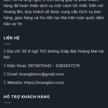
Ô
Tô
hàng để hoàn thiện dịch vụ một cách tốt nhất. Đến với
Công
Hoang Bin, Quý khách sẽ được cung cấp Dịch vụ bán
Thái
Học
hàng, giao hàng và thu tiền tại nhà trên toàn quốc đảm
Cao
bảo uy tín
Cấp
LIÊN HỆ
Địa chỉ: Số 9 ngõ 103 đường Giáp Bát Hoàng Mai Hà
Nội
Điện thoại:
0973870442
–
0382827279
Email: hoangbinicc@gmail.com
Website: https://hoangbin.com/
HỖ TRỢ KHÁCH HÀNG