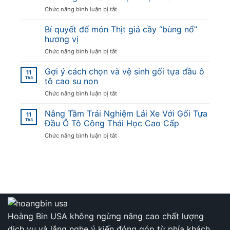
lượng
ở
Chức năng bình luận bị tắt
lớn
Gói
mật
Trọn
Bí quyết để món Thịt giả cầy “bùng nổ”
mía
Tình
tại
hương vị
Quê
Hà
ở
Chức năng bình luận bị tắt
Xứ
Nội
Bí
Nghệ
quyết
Gợi ý cách chọn và vệ sinh gối tựa đầu ô
Trong
11
để
Th3
Bát
tô cao su non
món
Bánh
ở
Chức năng bình luận bị tắt
Thịt
Ngào
Gợi
giả
Thấm
ý
Nâng Tầm Trải Nghiệm Lái Xe Với Gối Tựa
cầy
Đượm
11
cách
Th3
“bùng
Đầu Ô Tô Công Thái Học Cao Cấp
Mật
chọn
nổ”
Mía
ở
Chức năng bình luận bị tắt
và
hương
Nâng
vệ
vị
Tầm
sinh
Trải
gối
Nghiệm
tựa
Lái
đầu
Xe
ô
Với
tô
Gối
cao
Tựa
Hoàng Bin USA không ngừng nâng cao chất lượng
su
Đầu
non
dịch vụ và lắng nghe ý kiến đóng góp từ phía khách