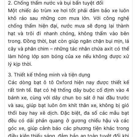
2. Chống thấm nước và bụi bẩn tuyệt đối
Một chiếc áo trùm xe hơi tốt phải đảm bảo xe luôn
khô ráo sau những cơn mưa lớn. Với công nghệ
chống thấm hiện đại, nước mưa sẽ đọng lại thành
hạt và trôi đi nhanh chóng, không thấm vào bên
trong. Đồng thời, bạt còn giúp ngăn chặn bụi mịn, lá
cây và phân chim – những tác nhân chứa axit có thể
làm hỏng lớp sơn bóng của xe nếu không được xử
lý kịp thời.
3. Thiết kế thông minh và tiện dụng
Các dòng bạt ô tô Oxford hiện nay được thiết kế
rất tinh tế. Bạt có hệ thống dây buộc cố định vào 4
bánh xe, cùng với dây chun bo sát ở hai đầu trước
và sau, giúp bạt luôn ôm khít thân xe, không bị gió
thổi bay hay xê dịch. Đặc biệt, đa số các mẫu bạt
đều có dải phản quang ở gương chiếu hậu và các
góc xe, giúp cảnh báo các phương tiện khác trong
điều kiện thiếu sáng, đảm bảo an toàn tuyệt đối khi