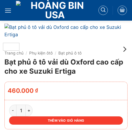
Bỏ
qua
nội
dung
Trang chủ
/
Phụ kiện ôtô
/
Bạt phủ ô tô
Bạt phủ ô tô vải dù Oxford cao cấp
cho xe Suzuki Ertiga
460.000
₫
BẠT PHỦ Ô TÔ VẢI DÙ OXFORD CAO CẤP CHO XE SUZUKI 
THÊM VÀO GIỎ HÀNG