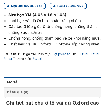
Mận Luci 0973870442
Hậuld 0382827279
Size bạt: YM (4.65 x 1.8 x 1.68)
Loại bạt: vải dù Oxford hoặc tráng nhôm
Cấu tạo 3 lớp giúp ô tô chống nóng, chống thấm,
chống xước sơn xe.
Chống nóng, chống thấm bảo vệ xe khỏi nắng mưa.
Chất liệu: Vải dù Oxford + Cotton+ lớp chống nhiệt.
SKU:
Suzuki Ertiga-YM
Danh mục:
Bạt phủ ô tô
Thẻ:
Suzuki
,
Suzuki
Ertiga
Thương hiệu:
Suzuki
MÔ TẢ
ĐÁNH GIÁ (0)
Chi tiết bạt phủ ô tô vải dù Oxford cao