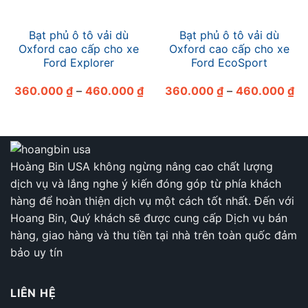
Bạt phủ ô tô vải dù
Bạt phủ ô tô vải dù
Oxford cao cấp cho xe
Oxford cao cấp cho xe
Ford Explorer
Ford EcoSport
Khoảng
Kh
360.000
₫
–
460.000
₫
360.000
₫
–
460.000
₫
giá:
giá
từ
từ
360.000 ₫
36
đến
đế
460.000 ₫
46
Hoàng Bin USA không ngừng nâng cao chất lượng
dịch vụ và lắng nghe ý kiến đóng góp từ phía khách
hàng để hoàn thiện dịch vụ một cách tốt nhất. Đến với
Hoang Bin, Quý khách sẽ được cung cấp Dịch vụ bán
hàng, giao hàng và thu tiền tại nhà trên toàn quốc đảm
bảo uy tín
LIÊN HỆ