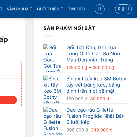
0
₫
SẢN PHẨM
GIỚI THIỆU
TIN TỨC
SẢN PHẨM NỔI BẬT
cấp
Gối Tựa Đầu, Gối Tựa
Lưng Ô Tô Cao Su Non
Màu Đen Viền Trắng
Khoảng
–
125.000
₫
269.000
₫
giá:
Bình xịt tẩy keo 3M Botny
từ
tẩy vết băng keo, băng
125.000 ₫
TOYOTA ZACE SỐ LƯỢNG
dính trên mọi bề mặt
đến
Giá
Giá
130.000
₫
80.000
₫
269.000 
gốc
hiện
Dao cạo râu Gillette
là:
tại
Fusion Proglide Nhật Bản
130.000 ₫.
là:
5 lưỡi kép
80.000 ₫.
Giá
Giá
396.000
₫
349.000
₫
gốc
hiện