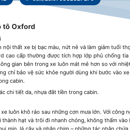
ô tô Oxford
i
nội thất xe bị bạc màu, nứt nẻ và làm giảm tuổi th
rd cao cấp thường được tích hợp lớp phủ chống tia
hông gian bên trong xe luôn mát mẻ hơn so với nhiệ
hông chỉ bảo vệ sức khỏe người dùng khi bước vào x
rong cabin.
o xe luôn khô ráo sau những cơn mưa lớn. Với công 
i thành hạt và trôi đi nhanh chóng, không thấm vào
bụi mịn, lá cây và phân chim – những tác nhân chứa 