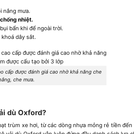
i nắng mưa.
 chống nhiệt.
ụi bẩn khi để ngoài trời.
 khoá dây sắt.
cao cấp được đánh giá cao nhờ khả năng che
nắng, che mưa.
vải dù Oxford?
 bạt trùm xe hơi, từ các dòng nhựa mỏng rẻ tiền đến
 tô vải dù Oxford vẫn luôn đứng đầu danh sách lựa 