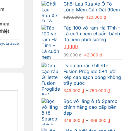
Chổi Lau Rửa Xe Ô Tô
là:
tại
ấm,
Lông Mềm Cán Dài 90cm
396.000 ₫.
là:
Giá
Giá
349.000 ₫
189.000
₫
120.000
₫
gốc
hiện
 mưa.
Tập 100 vỏ ram Hà Tĩnh -
là:
tại
hiệt.
Lá cuốn nem chuẩn, bánh
189.000 ₫.
là:
đa nem phơi sương
120.000 ₫.
oyota Zace
Được xếp
Giá
Giá
89.000
₫
42.000
₫
hạng
4.80
5
gốc
hiện
sao
Dao cạo râu Gillette
là:
tại
Fusion Proglide 5+1 lưỡi
89.000 ₫.
là:
kép cạo sạch bóng không
42.000 ₫.
trầy xước
Khoảng
–
349.000
₫
750.000
₫
giá:
Bọc vô lăng ô tô Sparco
từ
chính hãng cao cấp bền
349.000 
đẹp
đến
Khoảng
–
349.000
₫
499.000
₫
750.000 
giá:
Hộp 8 lưỡi dao cạo râu