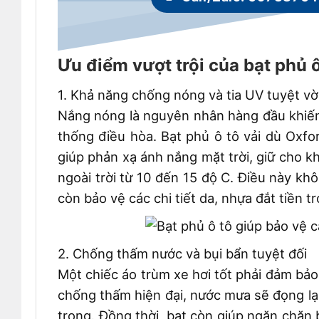
Ưu điểm vượt trội của bạt phủ 
1. Khả năng chống nóng và tia UV tuyệt vờ
Nắng nóng là nguyên nhân hàng đầu khiến 
thống điều hòa. Bạt phủ ô tô vải dù Oxfo
giúp phản xạ ánh nắng mặt trời, giữ cho k
ngoài trời từ 10 đến 15 độ C. Điều này k
còn bảo vệ các chi tiết da, nhựa đắt tiền t
2. Chống thấm nước và bụi bẩn tuyệt đối
Một chiếc áo trùm xe hơi tốt phải đảm bả
chống thấm hiện đại, nước mưa sẽ đọng lạ
trong. Đồng thời, bạt còn giúp ngăn chặn 