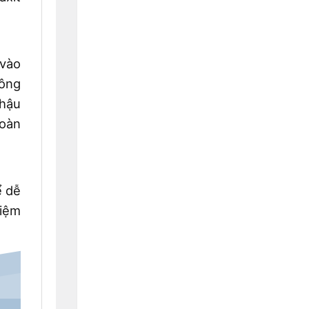
 vào
hông
 hậu
toàn
ể dễ
kiệm