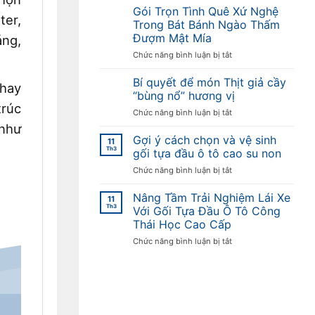
sỉ
Gói Trọn Tình Quê Xứ Nghệ
ter,
số
Trong Bát Bánh Ngào Thấm
lượng
Đượm Mật Mía
áng,
lớn
ở
Chức năng bình luận bị tắt
mật
Gói
mía
Trọn
tại
Bí quyết để món Thịt giả cầy
 hay
Tình
Hà
“bùng nổ” hương vị
Quê
Nội
trúc
ở
Chức năng bình luận bị tắt
Xứ
Bí
 như
Nghệ
quyết
Gợi ý cách chọn và vệ sinh
Trong
11
để
Th3
Bát
gối tựa đầu ô tô cao su non
món
Bánh
ở
Chức năng bình luận bị tắt
Thịt
Ngào
Gợi
giả
Thấm
ý
Nâng Tầm Trải Nghiệm Lái Xe
cầy
Đượm
11
cách
Th3
“bùng
Với Gối Tựa Đầu Ô Tô Công
Mật
chọn
nổ”
Mía
Thái Học Cao Cấp
và
hương
ở
Chức năng bình luận bị tắt
vệ
vị
Nâng
sinh
Tầm
gối
Trải
tựa
Nghiệm
đầu
Lái
ô
Xe
tô