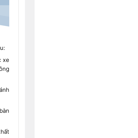
u:
c xe
hông
ránh
 bàn
thất