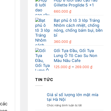
từ
Gillette Proglide 5 +1
349.000 
đến
660.000
₫
499.000 
Bạt phủ ô tô 3 lớp Tráng
Nhôm cách nhiệt, chống
nóng, chống bám bụi, bền
bỉ
360.000
₫
Gối Tựa Đầu, Gối Tựa
Lưng Ô Tô Cao Su Non
Màu Nâu Cafe
Khoảng
–
125.000
₫
269.000
₫
giá:
từ
TIN TỨC
125.000 ₫
đến
269.000 
Giá sỉ số lượng lớn mật mía
tại Hà Nội
 các
ở
Chức năng bình luận bị tắt
Giá
chọn