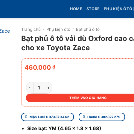
HOME
STORE
PHỤ KIỆN ÔTÔ
Trang chủ
/
Phụ kiện ôtô
/
Bạt phủ ô tô
Bạt phủ ô tô vải dù Oxford cao 
cho xe Toyota Zace
460.000
₫
BẠT PHỦ Ô TÔ VẢI DÙ OXFORD CAO CẤP CHO XE 
THÊM VÀO GIỎ HÀNG
Mận Luci 0973870442
Hậuld 0382827279
Size bạt: YM (4.65 x 1.8 x 1.68)