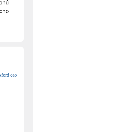
 phủ
 cho