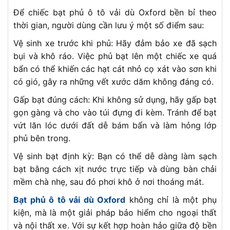
Để chiếc bạt phủ ô tô vải dù Oxford bền bỉ theo
thời gian, người dùng cần lưu ý một số điểm sau:
Vệ sinh xe trước khi phủ: Hãy đảm bảo xe đã sạch
bụi và khô ráo. Việc phủ bạt lên một chiếc xe quá
bẩn có thể khiến các hạt cát nhỏ cọ xát vào sơn khi
có gió, gây ra những vết xước dăm không đáng có.
Gấp bạt đúng cách: Khi không sử dụng, hãy gấp bạt
gọn gàng và cho vào túi đựng đi kèm. Tránh để bạt
vứt lăn lóc dưới đất dễ bám bẩn và làm hỏng lớp
phủ bên trong.
Vệ sinh bạt định kỳ: Bạn có thể dễ dàng làm sạch
bạt bằng cách xịt nước trực tiếp và dùng bàn chải
mềm chà nhẹ, sau đó phơi khô ở nơi thoáng mát.
Bạt phủ ô tô vải dù Oxford
không chỉ là một phụ
kiện, mà là một giải pháp bảo hiểm cho ngoại thất
và nội thất xe. Với sự kết hợp hoàn hảo giữa độ bền