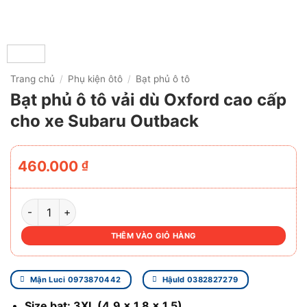
Trang chủ
/
Phụ kiện ôtô
/
Bạt phủ ô tô
Bạt phủ ô tô vải dù Oxford cao cấp
cho xe Subaru Outback
460.000
₫
BẠT PHỦ Ô TÔ VẢI DÙ OXFORD CAO CẤP CHO XE SUBARU
THÊM VÀO GIỎ HÀNG
Mận Luci 0973870442
Hậuld 0382827279
Size bạt: 3XL (4.9 x 1.8 x 1.5).