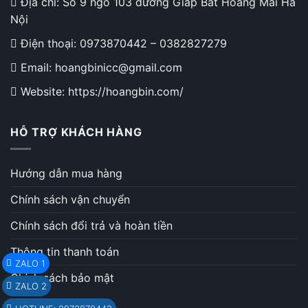
Địa chỉ: Số 9 ngõ 103 đường Giáp Bát Hoàng Mai Hà
Nội
Điện thoại:
0973870442
–
0382827279
Email: hoangbinicc@gmail.com
Website: https://hoangbin.com/
HỖ TRỢ KHÁCH HÀNG
Hướng dẫn mua hàng
Chính sách vận chuyển
Chính sách đổi trả và hoàn tiền
Thông tin thanh toán
ZALO 1
Chính sách bảo mật
ZALO 2