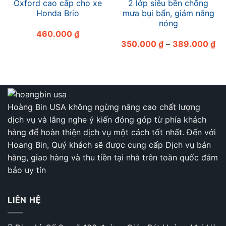
Oxford cao cấp cho xe
2 lớp siêu bền chống
Honda Brio
mưa bụi bẩn, giảm nắng
nóng
460.000
₫
Kh
350.000
₫
–
389.000
₫
giá
từ
35
đế
38
Hoàng Bin USA không ngừng nâng cao chất lượng
dịch vụ và lắng nghe ý kiến đóng góp từ phía khách
hàng để hoàn thiện dịch vụ một cách tốt nhất. Đến với
Hoang Bin, Quý khách sẽ được cung cấp Dịch vụ bán
hàng, giao hàng và thu tiền tại nhà trên toàn quốc đảm
bảo uy tín
LIÊN HỆ