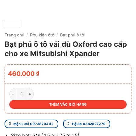
Trang chủ
/
Phụ kiện ôtô
/
Bạt phủ ô tô
Bạt phủ ô tô vải dù Oxford cao cấp
cho xe Mitsubishi Xpander
460.000
₫
BẠT PHỦ Ô TÔ VẢI DÙ OXFORD CAO CẤP CHO XE MITSUBI
THÊM VÀO GIỎ HÀNG
Mận Luci 0973870442
Hậuld 0382827279
Size bạt: 3M (4.5 x 1.75 x 1.5)