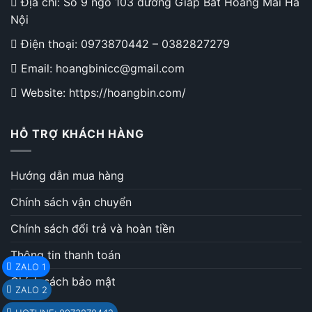
Địa chỉ: Số 9 ngõ 103 đường Giáp Bát Hoàng Mai Hà
Nội
Điện thoại:
0973870442
–
0382827279
Email: hoangbinicc@gmail.com
Website: https://hoangbin.com/
HỖ TRỢ KHÁCH HÀNG
Hướng dẫn mua hàng
Chính sách vận chuyển
Chính sách đổi trả và hoàn tiền
Thông tin thanh toán
ZALO 1
Chính sách bảo mật
ZALO 2