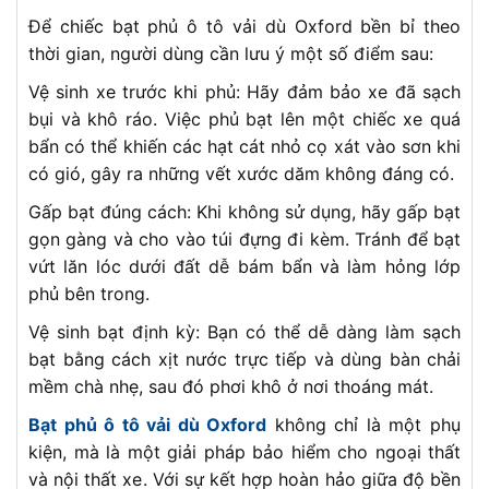
Để chiếc bạt phủ ô tô vải dù Oxford bền bỉ theo
thời gian, người dùng cần lưu ý một số điểm sau:
Vệ sinh xe trước khi phủ: Hãy đảm bảo xe đã sạch
bụi và khô ráo. Việc phủ bạt lên một chiếc xe quá
bẩn có thể khiến các hạt cát nhỏ cọ xát vào sơn khi
có gió, gây ra những vết xước dăm không đáng có.
Gấp bạt đúng cách: Khi không sử dụng, hãy gấp bạt
gọn gàng và cho vào túi đựng đi kèm. Tránh để bạt
vứt lăn lóc dưới đất dễ bám bẩn và làm hỏng lớp
phủ bên trong.
Vệ sinh bạt định kỳ: Bạn có thể dễ dàng làm sạch
bạt bằng cách xịt nước trực tiếp và dùng bàn chải
mềm chà nhẹ, sau đó phơi khô ở nơi thoáng mát.
Bạt phủ ô tô vải dù Oxford
không chỉ là một phụ
kiện, mà là một giải pháp bảo hiểm cho ngoại thất
và nội thất xe. Với sự kết hợp hoàn hảo giữa độ bền