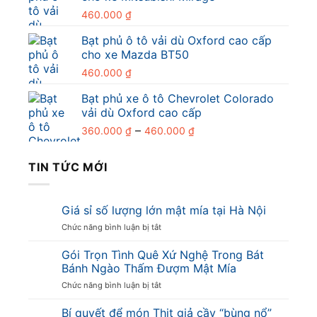
460.000
₫
Bạt phủ ô tô vải dù Oxford cao cấp
cho xe Mazda BT50
460.000
₫
Bạt phủ xe ô tô Chevrolet Colorado
vải dù Oxford cao cấp
Khoảng
–
360.000
₫
460.000
₫
giá:
từ
TIN TỨC MỚI
360.000 ₫
đến
460.000 ₫
Giá sỉ số lượng lớn mật mía tại Hà Nội
ở
Chức năng bình luận bị tắt
Giá
sỉ
Gói Trọn Tình Quê Xứ Nghệ Trong Bát
số
Bánh Ngào Thấm Đượm Mật Mía
lượng
ở
Chức năng bình luận bị tắt
lớn
Gói
mật
Trọn
Bí quyết để món Thịt giả cầy “bùng nổ”
mía