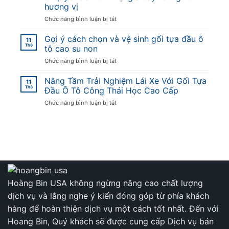
Tình
tại
hương vị
Quê
Hà
ở
Chức năng bình luận bị tắt
Xứ
Nội
Bí
Nghệ
quyết
Gợi ý cách chọn và vệ sinh gối tựa đầu ô
Trong
11
để
Th3
Bát
tô cao su non
món
Bánh
ở
Chức năng bình luận bị tắt
Thịt
Ngào
Gợi
giả
Thấm
ý
Nâng Tầm Trải Nghiệm Lái Xe Với Gối Tựa
cầy
Đượm
11
cách
Th3
“bùng
Đầu Ô Tô Công Thái Học Cao Cấp
Mật
chọn
nổ”
Mía
ở
Chức năng bình luận bị tắt
và
hương
Nâng
vệ
vị
Tầm
sinh
Trải
gối
Nghiệm
tựa
Lái
đầu
Xe
ô
Với
tô
Gối
cao
Tựa
Hoàng Bin USA không ngừng nâng cao chất lượng
su
Đầu
non
dịch vụ và lắng nghe ý kiến đóng góp từ phía khách
Ô
Tô
hàng để hoàn thiện dịch vụ một cách tốt nhất. Đến với
Công
Hoang Bin, Quý khách sẽ được cung cấp Dịch vụ bán
Thái