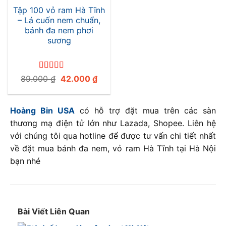
Tập 100 vỏ ram Hà Tĩnh
– Lá cuốn nem chuẩn,
bánh đa nem phơi
sương
Được xếp
Giá
Giá
89.000
₫
42.000
₫
hạng
4.8
5
gốc
hiện
sao
là:
tại
89.000 ₫.
là:
Hoàng Bin USA
có hỗ trợ đặt mua trên các sàn
42.000 ₫.
thương mạ điện tử lớn như Lazada, Shopee. Liên hệ
với chúng tôi qua hotline để được tư vấn chi tiết nhất
về đặt mua bánh đa nem, vỏ ram Hà Tĩnh tại Hà Nội
bạn nhé
Bài Viết Liên Quan