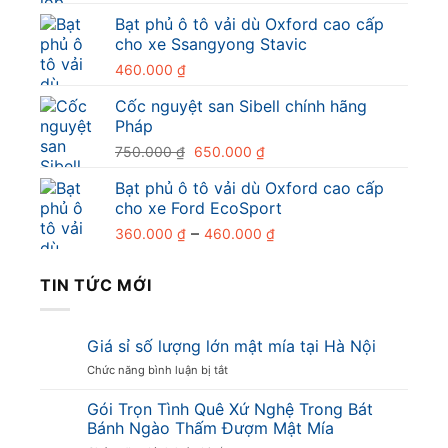
gốc
hiện
Bạt phủ ô tô vải dù Oxford cao cấp
là:
tại
cho xe Ssangyong Stavic
55.000 ₫.
là:
35.000 ₫.
460.000
₫
Cốc nguyệt san Sibell chính hãng
Pháp
Giá
Giá
750.000
₫
650.000
₫
gốc
hiện
Bạt phủ ô tô vải dù Oxford cao cấp
là:
tại
cho xe Ford EcoSport
750.000 ₫.
là:
Khoảng
–
650.000 ₫.
360.000
₫
460.000
₫
giá:
từ
TIN TỨC MỚI
360.000 ₫
đến
460.000 ₫
Giá sỉ số lượng lớn mật mía tại Hà Nội
ở
Chức năng bình luận bị tắt
Giá
sỉ
Gói Trọn Tình Quê Xứ Nghệ Trong Bát
số
Bánh Ngào Thấm Đượm Mật Mía
lượng