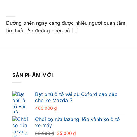
Đường phèn ngày càng được nhiều người quan tâm
tìm hiểu. Ăn đường phèn có [...]
SẢN PHẨM MỚI
Bạt phủ ô tô vải dù Oxford cao cấp
cho xe Mazda 3
460.000
₫
Chổi cọ rửa lazang, lốp vành xe ô tô
xe máy
Giá
Giá
55.000
₫
35.000
₫