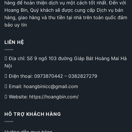
Tô
hàng để hoàn thiện dịch vụ một cách tốt nhất. Đến với
Công
Hoang Bin, Quý khách sẽ được cung cấp Dịch vụ bán
Thái
Học
hàng, giao hàng và thu tiền tại nhà trên toàn quốc đảm
Cao
bảo uy tín
Cấp
LIÊN HỆ
Địa chỉ: Số 9 ngõ 103 đường Giáp Bát Hoàng Mai Hà
Nội
Điện thoại:
0973870442
–
0382827279
Email: hoangbinicc@gmail.com
Website: https://hoangbin.com/
HỖ TRỢ KHÁCH HÀNG
Hướng dẫn mua hàng