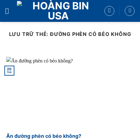
Bỏ
qua
nội
dung
LƯU TRỮ THẺ:
ĐƯỜNG PHÈN CÓ BÉO KHÔNG
20
Th5
Ăn đường phèn có béo không?