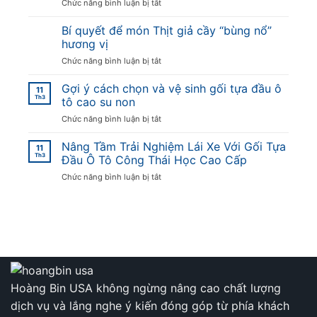
ở
Chức năng bình luận bị tắt
lớn
Gói
mật
Trọn
Bí quyết để món Thịt giả cầy “bùng nổ”
mía
Tình
tại
hương vị
Quê
Hà
ở
Chức năng bình luận bị tắt
Xứ
Nội
Bí
Nghệ
quyết
Gợi ý cách chọn và vệ sinh gối tựa đầu ô
Trong
11
để
Th3
Bát
tô cao su non
món
Bánh
ở
Chức năng bình luận bị tắt
Thịt
Ngào
Gợi
giả
Thấm
ý
Nâng Tầm Trải Nghiệm Lái Xe Với Gối Tựa
cầy
Đượm
11
cách
Th3
“bùng
Đầu Ô Tô Công Thái Học Cao Cấp
Mật
chọn
nổ”
Mía
ở
Chức năng bình luận bị tắt
và
hương
Nâng
vệ
vị
Tầm
sinh
Trải
gối
Nghiệm
tựa
Lái
đầu
Xe
ô
Với
tô
Gối
cao
Tựa
Hoàng Bin USA không ngừng nâng cao chất lượng
su
Đầu
non
dịch vụ và lắng nghe ý kiến đóng góp từ phía khách
Ô