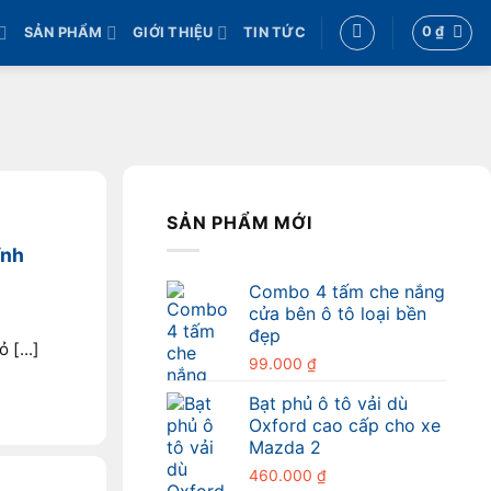
0
₫
SẢN PHẨM
GIỚI THIỆU
TIN TỨC
SẢN PHẨM MỚI
ĩnh
Combo 4 tấm che nắng
cửa bên ô tô loại bền
đẹp
[...]
99.000
₫
Bạt phủ ô tô vải dù
Oxford cao cấp cho xe
Mazda 2
460.000
₫