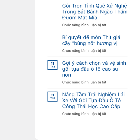
sỉ
Gói Trọn Tình Quê Xứ Nghệ
số
Trong Bát Bánh Ngào Thấm
lượng
Đượm Mật Mía
lớn
ở
Chức năng bình luận bị tắt
mật
Gói
mía
Trọn
tại
Bí quyết để món Thịt giả
Tình
Hà
cầy “bùng nổ” hương vị
Quê
Nội
ở
Chức năng bình luận bị tắt
Xứ
Bí
Nghệ
quyết
Gợi ý cách chọn và vệ sinh
Trong
11
để
Th3
Bát
gối tựa đầu ô tô cao su
món
Bánh
non
Thịt
Ngào
ở
Chức năng bình luận bị tắt
giả
Thấm
Gợi
cầy
Đượm
ý
“bùng
Nâng Tầm Trải Nghiệm Lái
Mật
11
cách
nổ”
Th3
Mía
Xe Với Gối Tựa Đầu Ô Tô
chọn
hương
Công Thái Học Cao Cấp
và
vị
ở
Chức năng bình luận bị tắt
vệ
Nâng
sinh
Tầm
gối
Trải
tựa
Nghiệm
đầu