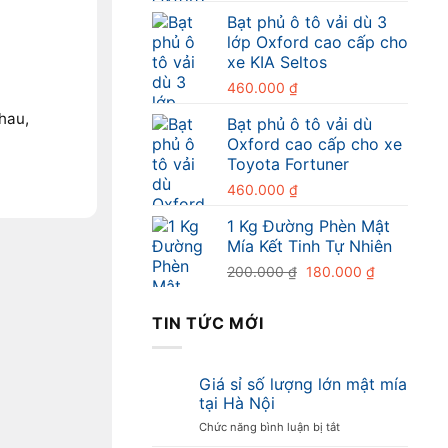
Bạt phủ ô tô vải dù 3
lớp Oxford cao cấp cho
xe KIA Seltos
460.000
₫
hau,
Bạt phủ ô tô vải dù
Oxford cao cấp cho xe
Toyota Fortuner
460.000
₫
1 Kg Đường Phèn Mật
Mía Kết Tinh Tự Nhiên
Giá
Giá
200.000
₫
180.000
₫
gốc
hiện
là:
tại
TIN TỨC MỚI
200.000 ₫.
là:
180.000 ₫
Giá sỉ số lượng lớn mật mía
tại Hà Nội
ở
Chức năng bình luận bị tắt
Giá