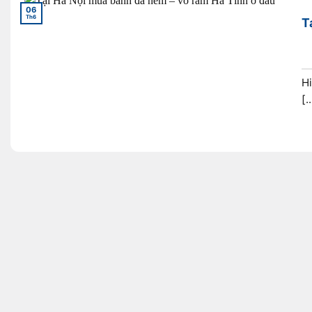
06
Th6
T
Hi
[..