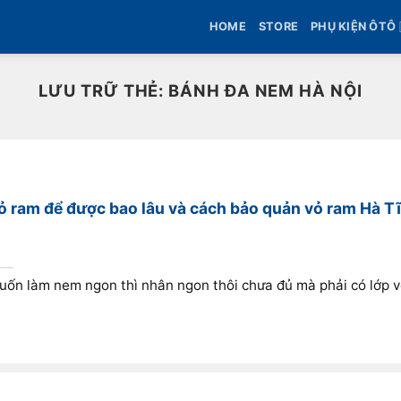
HOME
STORE
PHỤ KIỆN ÔTÔ
LƯU TRỮ THẺ:
BÁNH ĐA NEM HÀ NỘI
ỏ ram để được bao lâu và cách bảo quản vỏ ram Hà T
ốn làm nem ngon thì nhân ngon thôi chưa đủ mà phải có lớp vỏ 