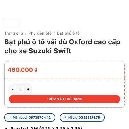
Trang chủ
/
Phụ kiện ôtô
/
Bạt phủ ô tô
Bạt phủ ô tô vải dù Oxford cao cấp
cho xe Suzuki Swift
460.000
₫
BẠT PHỦ Ô TÔ VẢI DÙ OXFORD CAO CẤP CHO XE SUZUKI 
THÊM VÀO GIỎ HÀNG
Mận Luci 0973870442
Hậuld 0382827279
Size bạt: 2M (4.15 x 1.75 x 1.45)