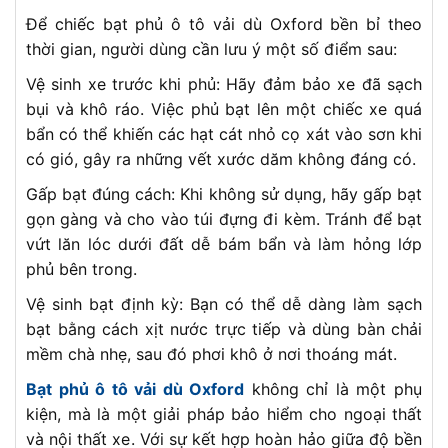
Để chiếc bạt phủ ô tô vải dù Oxford bền bỉ theo
thời gian, người dùng cần lưu ý một số điểm sau:
Vệ sinh xe trước khi phủ: Hãy đảm bảo xe đã sạch
bụi và khô ráo. Việc phủ bạt lên một chiếc xe quá
bẩn có thể khiến các hạt cát nhỏ cọ xát vào sơn khi
có gió, gây ra những vết xước dăm không đáng có.
Gấp bạt đúng cách: Khi không sử dụng, hãy gấp bạt
gọn gàng và cho vào túi đựng đi kèm. Tránh để bạt
vứt lăn lóc dưới đất dễ bám bẩn và làm hỏng lớp
phủ bên trong.
Vệ sinh bạt định kỳ: Bạn có thể dễ dàng làm sạch
bạt bằng cách xịt nước trực tiếp và dùng bàn chải
mềm chà nhẹ, sau đó phơi khô ở nơi thoáng mát.
Bạt phủ ô tô vải dù Oxford
không chỉ là một phụ
kiện, mà là một giải pháp bảo hiểm cho ngoại thất
và nội thất xe. Với sự kết hợp hoàn hảo giữa độ bền