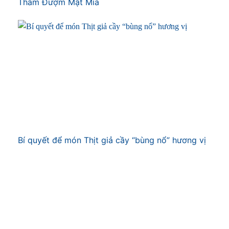
Thấm Đượm Mật Mía
Bí quyết để món Thịt giả cầy “bùng nổ” hương vị