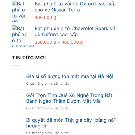
Bạt phủ ô tô vải dù Oxford cao cấp
cho xe Nissan Terra
460.000
₫
Bạt phủ xe ô tô Chevrolet Spark vải
dù Oxford cao cấp
Khoảng
–
360.000
₫
460.000
₫
giá:
từ
TIN TỨC MỚI
360.000 ₫
đến
460.000 ₫
Giá sỉ số lượng lớn mật mía tại Hà Nội
ở
Chức năng bình luận bị tắt
Giá
sỉ
Gói Trọn Tình Quê Xứ Nghệ Trong Bát
số
Bánh Ngào Thấm Đượm Mật Mía
lượng
ở
Chức năng bình luận bị tắt
lớn
Gói
mật
Trọn
Bí quyết để món Thịt giả cầy “bùng nổ”
mía
Tình
tại
hương vị
Quê
Hà
ở
Chức năng bình luận bị tắt
Xứ
Nội