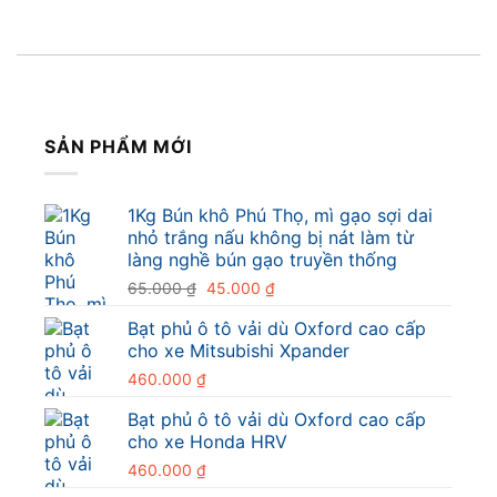
SẢN PHẨM MỚI
1Kg Bún khô Phú Thọ, mì gạo sợi dai
nhỏ trắng nấu không bị nát làm từ
làng nghề bún gạo truyền thống
Giá
Giá
65.000
₫
45.000
₫
gốc
hiện
Bạt phủ ô tô vải dù Oxford cao cấp
là:
tại
cho xe Mitsubishi Xpander
65.000 ₫.
là:
45.000 ₫.
460.000
₫
Bạt phủ ô tô vải dù Oxford cao cấp
cho xe Honda HRV
460.000
₫