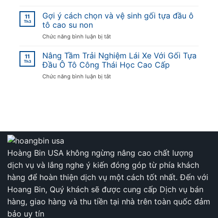
Bí
Nghệ
quyết
Gợi ý cách chọn và vệ sinh gối tựa đầu ô
Trong
11
để
Th3
Bát
tô cao su non
món
Bánh
ở
Chức năng bình luận bị tắt
Thịt
Ngào
Gợi
giả
Thấm
ý
Nâng Tầm Trải Nghiệm Lái Xe Với Gối Tựa
cầy
Đượm
11
cách
Th3
“bùng
Đầu Ô Tô Công Thái Học Cao Cấp
Mật
chọn
nổ”
Mía
ở
Chức năng bình luận bị tắt
và
hương
Nâng
vệ
vị
Tầm
sinh
Trải
gối
Nghiệm
tựa
Lái
đầu
Xe
ô
Với
tô
Gối
cao
Tựa
Hoàng Bin USA không ngừng nâng cao chất lượng
su
Đầu
non
dịch vụ và lắng nghe ý kiến đóng góp từ phía khách
Ô
Tô
hàng để hoàn thiện dịch vụ một cách tốt nhất. Đến với
Công
Hoang Bin, Quý khách sẽ được cung cấp Dịch vụ bán
Thái
Học
hàng, giao hàng và thu tiền tại nhà trên toàn quốc đảm
Cao
bảo uy tín
Cấp