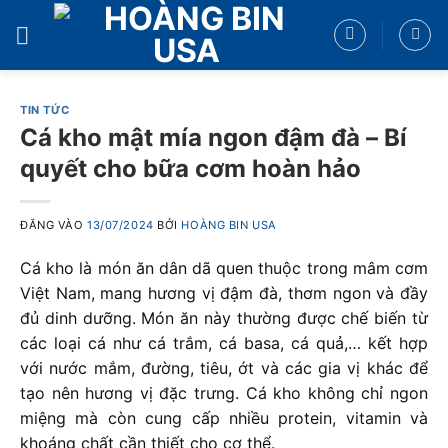
Bỏ
qua
nội
dung
TIN TỨC
Cá kho mật mía ngon đậm đà – Bí
quyết cho bữa cơm hoàn hảo
ĐĂNG VÀO
13/07/2024
BỞI
HOÀNG BIN USA
Cá kho là món ăn dân dã quen thuộc trong mâm cơm
Việt Nam, mang hương vị đậm đà, thơm ngon và đầy
đủ dinh dưỡng. Món ăn này thường được chế biến từ
các loại cá như cá trắm, cá basa, cá quả,… kết hợp
với nước mắm, đường, tiêu, ớt và các gia vị khác để
tạo nên hương vị đặc trưng. Cá kho không chỉ ngon
miệng mà còn cung cấp nhiều protein, vitamin và
khoáng chất cần thiết cho cơ thể.