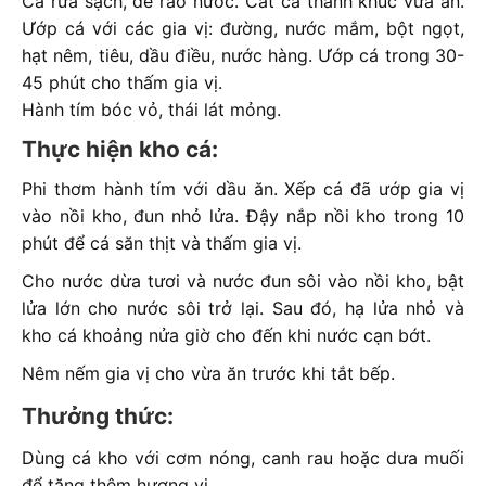
Cá rửa sạch, để ráo nước. Cắt cá thành khúc vừa ăn.
Ướp cá với các gia vị: đường, nước mắm, bột ngọt,
hạt nêm, tiêu, dầu điều, nước hàng. Ướp cá trong 30-
45 phút cho thấm gia vị.
Hành tím bóc vỏ, thái lát mỏng.
Thực hiện kho cá:
Phi thơm hành tím với dầu ăn. Xếp cá đã ướp gia vị
vào nồi kho, đun nhỏ lửa. Đậy nắp nồi kho trong 10
phút để cá săn thịt và thấm gia vị.
Cho nước dừa tươi và nước đun sôi vào nồi kho, bật
lửa lớn cho nước sôi trở lại. Sau đó, hạ lửa nhỏ và
kho cá khoảng nửa giờ cho đến khi nước cạn bớt.
Nêm nếm gia vị cho vừa ăn trước khi tắt bếp.
Thưởng thức:
Dùng cá kho với cơm nóng, canh rau hoặc dưa muối
để tăng thêm hương vị.