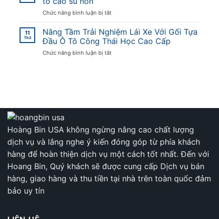
tô cao su non
món
Bánh
ở
Chức năng bình luận bị tắt
Thịt
Ngào
Gợi
giả
Thấm
ý
Nâng Tầm Trải Nghiệm Lái Xe Với Gối Tựa
cầy
Đượm
11
cách
Th3
“bùng
Đầu Ô Tô Công Thái Học Cao Cấp
Mật
chọn
nổ”
Mía
ở
Chức năng bình luận bị tắt
và
hương
Nâng
vệ
vị
Tầm
sinh
Trải
gối
Nghiệm
tựa
Lái
đầu
Xe
ô
Với
tô
Gối
cao
Tựa
Hoàng Bin USA không ngừng nâng cao chất lượng
su
Đầu
non
dịch vụ và lắng nghe ý kiến đóng góp từ phía khách
Ô
Tô
hàng để hoàn thiện dịch vụ một cách tốt nhất. Đến với
Công
Hoang Bin, Quý khách sẽ được cung cấp Dịch vụ bán
Thái
Học
hàng, giao hàng và thu tiền tại nhà trên toàn quốc đảm
Cao
bảo uy tín
Cấp