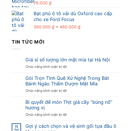
79.000
₫
Bạt phủ ô tô vải dù Oxford cao cấp
cho xe Ford Focus
Khoảng
–
360.000
₫
460.000
₫
giá:
từ
TIN TỨC MỚI
360.000 ₫
đến
460.000 ₫
Giá sỉ số lượng lớn mật mía tại Hà Nội
ở
Chức năng bình luận bị tắt
Giá
sỉ
Gói Trọn Tình Quê Xứ Nghệ Trong Bát
số
Bánh Ngào Thấm Đượm Mật Mía
lượng
ở
Chức năng bình luận bị tắt
lớn
Gói
mật
Trọn
Bí quyết để món Thịt giả cầy “bùng nổ”
mía
Tình
tại
hương vị
Quê
Hà
ở
Chức năng bình luận bị tắt
Xứ
Nội
Bí
Nghệ
quyết
Gợi ý cách chọn và vệ sinh gối tựa đầu ô
Trong
11
để
Th3
Bát