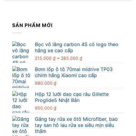
SẢN PHẨM MỚI
Bọc vô lăng carbon 4S có logo theo
hãng xe cao cấp
Khoảng
–
215.000
₫
285.000
₫
giá:
Bơm lốp ô tô 70mai midrive TP03
từ
chính hãng Xiaomi cao cấp
215.000 ₫
đến
980.000
₫
285.000 ₫
Hộp 12 lưỡi dao cạo râu Gillette
Proglide5 Nhật Bản
950.000
₫
Găng tay rửa xe ôtô Microfiber, bao
tay san hô lau rửa xe siêu mịn siêu
thấm