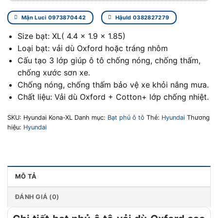
Mận Luci 0973870442
Hậuld 0382827279
Size bạt: XL( 4.4 x 1.9 x 1.85)
Loại bạt: vải dù Oxford hoặc tráng nhôm
Cấu tạo 3 lớp giúp ô tô chống nóng, chống thấm,
chống xước sơn xe.
Chống nóng, chống thấm bảo vệ xe khỏi nắng mưa.
Chất liệu: Vải dù Oxford + Cotton+ lớp chống nhiệt.
SKU:
Hyundai Kona-XL
Danh mục:
Bạt phủ ô tô
Thẻ:
Hyundai
Thương
hiệu:
Hyundai
MÔ TẢ
ĐÁNH GIÁ (0)