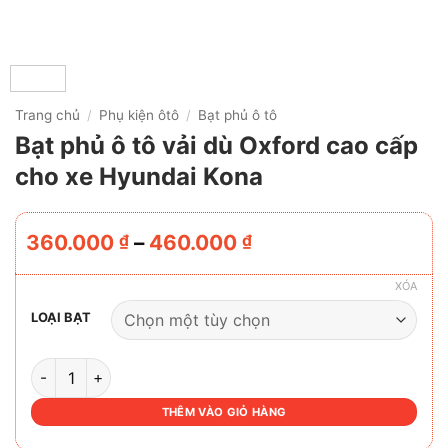
Trang chủ
/
Phụ kiện ôtô
/
Bạt phủ ô tô
Bạt phủ ô tô vải dù Oxford cao cấp
cho xe Hyundai Kona
Khoảng
360.000
–
460.000
₫
₫
giá:
từ
XÓA
360.000 ₫
LOẠI BẠT
đến
460.000 ₫
BẠT PHỦ Ô TÔ VẢI DÙ OXFORD CAO CẤP CHO XE HYUNDA
THÊM VÀO GIỎ HÀNG