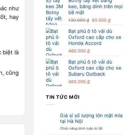
Botny tẩy vết băng
198.000 ₫.
là:
keo, băng dính trên mọi
hác như
150.000 ₫
bề mặt
ốt, hay
Giá
Giá
130.000
₫
80.000
₫
gốc
hiện
Bạt phủ ô tô vải dù
là:
tại
Oxford cao cấp cho xe
130.000 ₫.
là:
Honda Accord
80.000 ₫.
460.000
₫
biệt là
Bạt phủ ô tô vải dù
Oxford cao cấp cho xe
ấn, cũng
Subaru Outback
460.000
₫
TIN TỨC MỚI
Giá sỉ số lượng lớn mật mía
tại Hà Nội
ở
Chức năng bình luận bị tắt
Giá