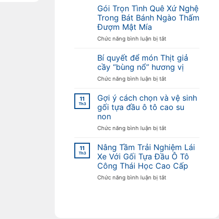
sỉ
Gói Trọn Tình Quê Xứ Nghệ
số
Trong Bát Bánh Ngào Thấm
lượng
Đượm Mật Mía
lớn
ở
Chức năng bình luận bị tắt
mật
Gói
mía
Trọn
tại
Bí quyết để món Thịt giả
Tình
Hà
cầy “bùng nổ” hương vị
Quê
Nội
ở
Chức năng bình luận bị tắt
Xứ
Bí
Nghệ
quyết
Gợi ý cách chọn và vệ sinh
Trong
11
để
Th3
Bát
gối tựa đầu ô tô cao su
món
Bánh
non
Thịt
Ngào
ở
Chức năng bình luận bị tắt
giả
Thấm
Gợi
cầy
Đượm
ý
“bùng
Nâng Tầm Trải Nghiệm Lái
Mật
11
cách
nổ”
Th3
Mía
Xe Với Gối Tựa Đầu Ô Tô
chọn
hương
Công Thái Học Cao Cấp
và
vị
ở
Chức năng bình luận bị tắt
vệ
Nâng
sinh
Tầm
gối
Trải
tựa
Nghiệm
đầu
Lái