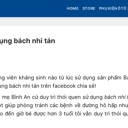
HOME
STORE
PHỤ KIỆN ÔTÔ
ụng bách nhi tán
ng viên kháng sinh nào từ lúc sử dụng sản phẩm B
ng bách nhi tán trên facebook chia sẻ!
 mẹ Bình An cứ duy trì thói quen sử dụng
bách nhi 
iệt giúp phòng tránh các bệnh về đường hô hấp như
o đến giờ bé được hơn 3 tuổi tôi vẫn duy trì thói q