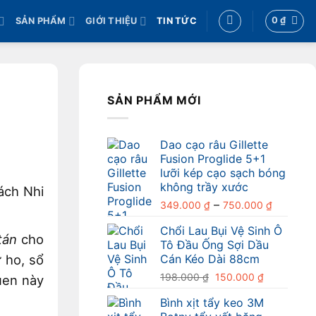
0
₫
SẢN PHẨM
GIỚI THIỆU
TIN TỨC
SẢN PHẨM MỚI
Dao cạo râu Gillette
Fusion Proglide 5+1
lưỡi kép cạo sạch bóng
không trầy xước
ách Nhi
Khoảng
–
349.000
₫
750.000
₫
giá:
Chổi Lau Bụi Vệ Sinh Ô
từ
tán
cho
Tô Đầu Ống Sợi Dầu
349.000
Cán Kéo Dài 88cm
 ho, sổ
đến
Giá
Giá
198.000
₫
150.000
₫
750.000
uen này
gốc
hiện
Bình xịt tẩy keo 3M
là:
tại