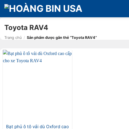
Bỏ
qua
nội
dung
Toyota RAV4
Trang chủ
/
Sản phẩm được gắn thẻ “Toyota RAV4”
Bạt phủ ô tô vải dù Oxford cao