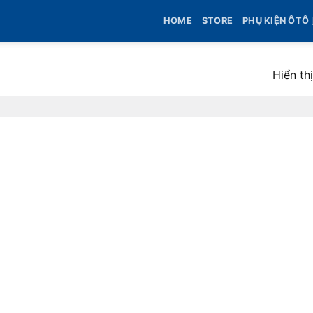
HOME
STORE
PHỤ KIỆN ÔTÔ
Hiển th