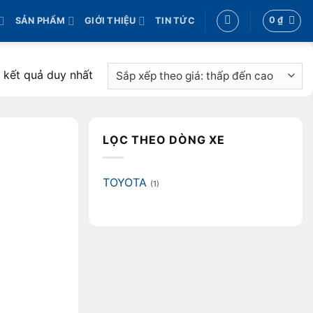
0
₫
SẢN PHẨM
GIỚI THIỆU
TIN TỨC
ị kết quả duy nhất
LỌC THEO DÒNG XE
TOYOTA
(1)