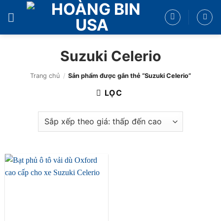
Bỏ
qua
nội
dung
Suzuki Celerio
Trang chủ
/
Sản phẩm được gắn thẻ “Suzuki Celerio”
LỌC