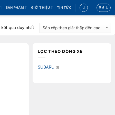
0
₫
SẢN PHẨM
GIỚI THIỆU
TIN TỨC
ị kết quả duy nhất
LỌC THEO DÒNG XE
SUBARU
(1)