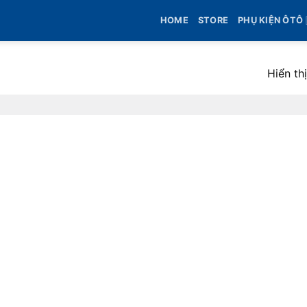
HOME
STORE
PHỤ KIỆN ÔTÔ
Hiển th