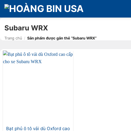
Bỏ
qua
nội
dung
Subaru WRX
Trang chủ
/
Sản phẩm được gắn thẻ “Subaru WRX”
Bạt phủ ô tô vải dù Oxford cao